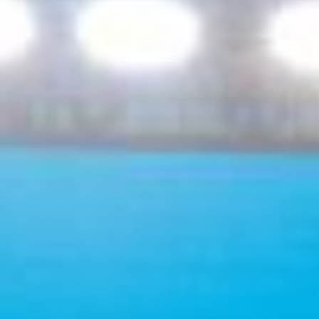
Технологии
Экология
6 августа 2026
08:28 /
Новости
Фестиваль северной культуры «Имандра» пройдет 22–23 авгус
19:09 /
Новости
Букмекер БЕТ-М обновил приветственную акцию
ТОП лучших легальных букмекерских контор России в 2026 го
Букмекеры
Лучшие букмекерские конторы для ставок на спорт в 2026 году
Букмекеры
Лучшие приложения БК для ставок на спорт
Букмекеры
Лучшие букмекерские конторы с минимальным депозитом в 20
Букмекеры
Лучшие букмекерские конторы для ставок на киберспорт в 2026
Букмекеры