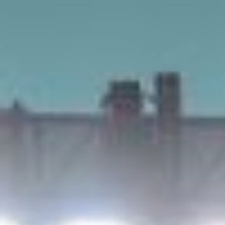
Партнерский проект
Партнерский проект
Получить бонус
Бонус для новых игроков – до 25000₽ за пополнение счёта с 
Реклама / ООО «БК «ПАРИ» 18+
Erid: 2Vtzqvh9oV2
Ведомости
Ведомости&
Город
Промышленность