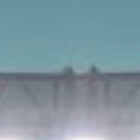
промокодом VED25