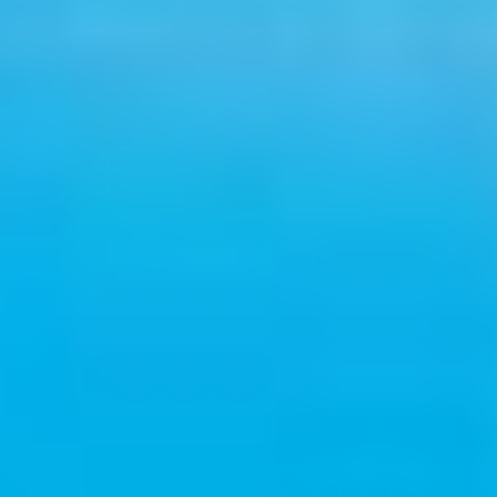
Команда 1
Время начала
Команда 2
Коэффициенты букмекеров
Вопросы и ответы
14.09.2025, Вс
«Сокол»
«
Шинник
»
(Саратов)
(Ярославль)
17:00 МСК
П1 - 2.65
Х - 2.90
П2 - 3.00
Турнир:
Лига PARI, 10-й тур
Стадион:
«
Локомотив
»
(Саратов, Россия)
Главный судья:
Игорь Захаров
(Казань, Россия)
Форма команд