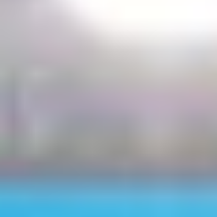
Полное содержание
На воскресенье, 14 сентября, в Лиге PARI запланировано три
матча 10-го тура. В Саратове сразятся
«Сокол» с
Форма команд
«Шинником». Попробуем предугадать исход встречи, исходя
Место в турнирной таблице
из котировок букмекеров и актуальных трендов.
Прогноз на матч
Бонусы на матч
Трансляции
Составы команд