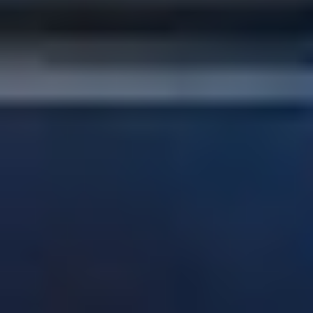
Контакты
127018, г. Москва, ул. Полковая, д. 3, стр. 1
На карте:
+7 495 956-34-58, +7 495 956-07-16
info@vedomosti.ru
Любое использование материалов допускается только при
соблюдении
правил перепечатки
и при наличии гиперссылки
на vedomosti.ru
Новости, аналитика, прогнозы и другие материалы,
представленные на данном сайте, не являются офертой или
рекомендацией к покупке или продаже каких-либо активов.
На информационном ресурсе применяются рекомендательные
технологии (информационные технологии предоставления
информации на основе сбора, систематизации и анализа
сведений, относящихся к предпочтениям пользователей сети
«Интернет», находящихся на территории Российской
Федерации).
Все права защищены © АО Бизнес Ньюс Медиа, ИНН/КПП
7712108141/771501001, ОГРН 1027739124775, 127018, г.