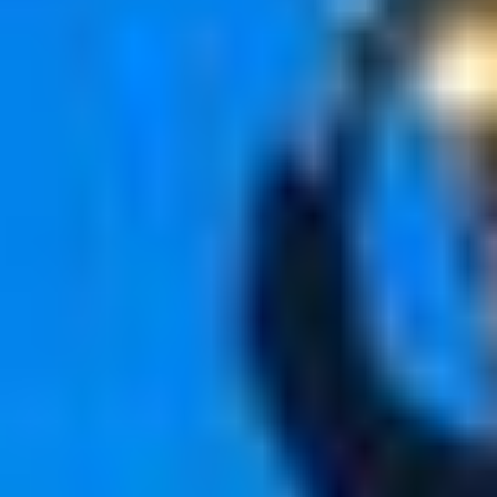
Получить бонус
Подробнее
VED25
Промокоды
148 дней 22 часов
Смотреть обзор бонуса Бонус до 25 000 рублей от Марафона
за регистрацию и депозит
Фрибеты за депозит
Условия
до 25 000 ₽
Бонус до 25 000 рублей от Марафона за регистрацию и
депозит
Получить бонус
Подробнее
329 дней 22 часов
Смотреть обзор бонуса Бонус БК PARI до 5000 рублей за
регистрацию и депозит
Фрибеты за депозит
Условия