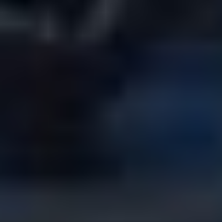
Подписка
Реклама
Справочник компаний
Об издании
Редакция
Менеджмент
Архив
Справочный центр
Наши проекты
Ведомости
Ведомости&
Город
Промышленность
Технологии
Экология
Бизнес-регата
Справочник компаний
Ведомости.СПб
Как потратить
Недвижимость
Конференции
Форум