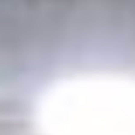
2026 году
Букмекеры
Лучшие букмекерские конторы для ставок на киберспорт в
2026 году
Букмекеры
Главная
Прогнозы
Сокол - Шинник, 14 сентября: где смотреть
матч Лиги PARI, прогноз, составы
Сокол - Шинник, 14
сентября: где смотреть матч
Лиги PARI, прогноз, составы
Обновлено:
13 сентября 2025, 11:52
Саратов дождется наконец победы от своих футболистов?
Валентин Васильев