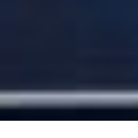
Москва, вн.тер.г. муниципальный округ Марьина Роща, ул.
Полковая, д. 3, стр. 1 1999—
2026
Сетевое издание Ведомости (Vedomosti)
Решение Федеральной службы по надзору в сфере связи,
информационных технологий и массовых коммуникаций
(Роскомнадзор) от 27 ноября 2020 г. ЭЛ № ФС 77-79546
Учредитель: АО «Бизнес Ньюс Медиа»
Главный редактор: Казьмина Ирина Сергеевна
Электронная почта:
news@vedomosti.ru
Телефон:
+7 495 956-34-58
Сайт использует IP адреса, cookie и данные геолокации
Пользователей сайта, условия использования содержатся в
Политике по защите персональных данных