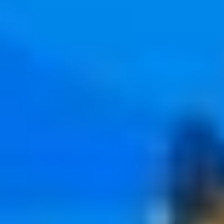
Бонус для новых игроков — до 25000 рублей.
Реклама 18+ / ООО «ПАРИ»
Erid: 2VtzqwBJZPn
Смотреть обзор бонуса Промокод PARI на сумму до 25 000
рублей за регистрацию и депозит
Промокоды
Условия
до 25 000 ₽
Промокод PARI на сумму до 25 000 рублей за регистрацию и
депозит