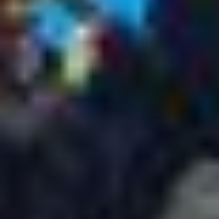
до 20 000 ₽
Бонус Мелбет до 20 000 рублей на день рождения
Получить бонус
Подробнее
482 дней 22 часов
Смотреть обзор бонуса Промокод PARI на 9999 рублей за
регистрацию и первое пополнение счета
Промокоды
Условия
9999 ₽
Промокод PARI на 9999 рублей за регистрацию и первое
пополнение счета
Получить бонус
Подробнее
LUXURY
Промокоды
148 дней 22 часов
Смотреть всё
loading
Фестиваль северной культуры «Имандра» пройдет 22–23