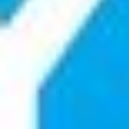
5
/5
Обзор
На сайт
5
/5
Обзор
На сайт
5
/5
Обзор
На сайт
Смотреть полный список
БК с мобильной версией
5
/5
Обзор
На сайт
5
/5
Обзор
На сайт
5
/5
Обзор
На сайт
Смотреть полный список
Киберспортивные букмекеры
5
/5
Обзор
На сайт
5
/5
Обзор
На сайт