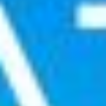
С каким счетом завершится матч «Сокол» - «Шинник»?
Эксперты считают 0:0 самым вероятным исход матча. При
удачной ставке на безголевую ничью букмекер выплатит
вознаграждение в пятикратном размере.
Матч «Сокол» - «Шинник» будет результативным?
Судя по коэффициенту на тотал меньше 2.5 (1.43), даже три
гола на
«
Локомотиве
» будут сродни сенсации.
Где бесплатно смотреть матч
«Сокол» - «Шинник»?
Если у вас есть
аккаунт в PARI
, вы можете смотреть игры
первого дивизиона на платформе БК бесплатно.