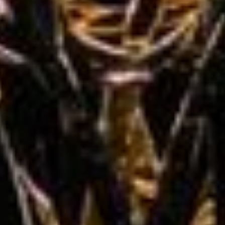
лу увенчает встреча в столице. 18 сентября, «Спартак» на сво
оманда 2
«Ростов»
П2 - 5.55