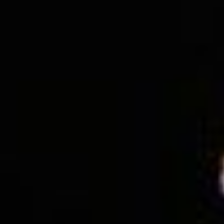
Дата
Команда 1
С
14.09.2025
«Ростов»
30.08.2025
«Ростов»
27.08.2025
«Ростов»
23.08.2025
«Локомотив»
17.08.2025
«Рубин»
Последние пять матчей
«Спартака» и
«Ростова:
Дата
Команда 1
Счет