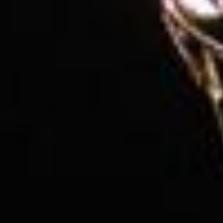
Полное содержание
Четвертый тур групповой стадии FONBET Кубка России по футбо
скучные сценарии - ждем огня и в четверг в Тушино!
Форма команд
Место в турнирной таблице
Прогноз на матч
Бонусы на матч
Команда 1
Время начала
К
Трансляции
Составы команд
Коэффициенты букмекеров
18.09.2025, Чт
Вопросы и ответы
«Спартак
» (Москва)
20:45 МСК
П1 - 1.55
Х - 4.30