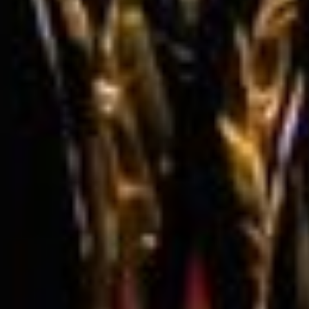
C, 4-й тур
ния
Разница голов
128-87
87-128