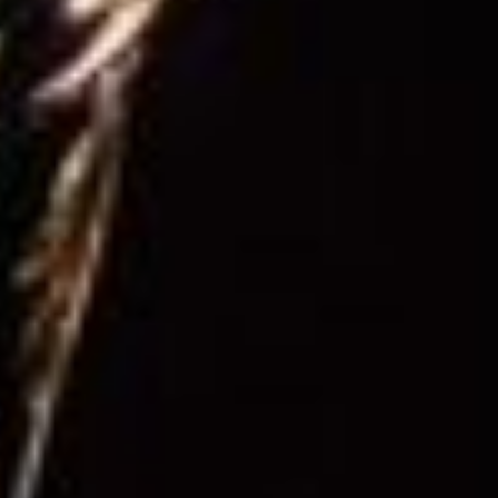
ем поле сразится с «Ростовом». В этой паре редко бывают