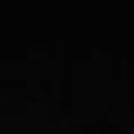
ат мира». Каманцев - о новых принципах судейства
е за Кубок UTLC CUP-2026
ду
26 году
 году