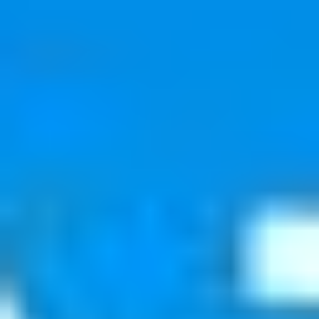
Сборная США
Вратари:
Кейси ДеСмит, Дрю Коммессо, Кэл Петерсен.
Защитники:
Генри Трун, Коннор Маккей, Ронни Аттард,
Дилан Сэмберг, Скотт Перунович, Лэйн Хатсон, Ник
Пербикс.
Нападающие:
Сэмми Уокер, Дрю О’Коннор, Люк Так, Ник
Бонино, Ти Джей Тайнэн, Каттер Готье, Шон Фаррелл,
Андерс Бьорк, Мэтт Коронато, Конор Гарланд, Алекс Так,
Картер Мазур.
Главный тренер:
Дэвид Куинн.
Сборная Чехии