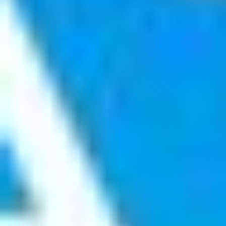
Вратари:
Шимон Грубец, Карел Веймелка, Марек
Лангхамер.
Защитники:
Михал Йордан, Томаш Кундратек, Ян
Коштялек, Томаш Дворжак, Михал Кемпни, Давид Немечек,
Рональд Кнот, Якуб Зборжил.
Нападающие:
Ондржей Беранек, Иржи Чернох, Филип
Хлапик, Михал Шпачек, Якуб Флек, Владимир Соботка,
Давид Томашек, Лукаш Седлак, Иржи Смейкал, Мартин Каут,
Роман Червенка, Доминик Кубалик, Даниэль Воженилек,
Филип Хитил.
Главный тренер:
Кари Ялонен.
Коэффициенты букмекеров