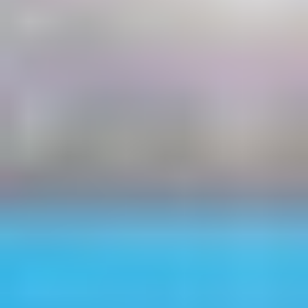
Трансляции
Команда 1
Время начала
Составы команд
Коэффициенты букмекеров
Лучшие букмекеры на матч США — Чехия
25.05.2023, Чт
Вопросы и ответы
США
16:20 МСК
П1 - 1,92
Х - 4,19
Турнир:
чемпионат мира по хоккею, 1/4 финала
Стадион:
«Нокиа Арена» (Тампере, Финляндия)
Форма команд
История матчей: