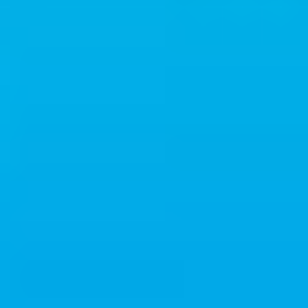
20.05.2023
США
3:0
Да
17.05.2023
США
4:1
Авст
15.05.2023
Германия
2:3
С
Последние игры сборной Чехии
:
Дата
Команда 1
Счет
Команд
23.05.2023
Канада
3:1
Че