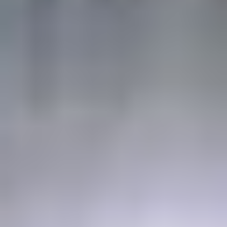
2026 году
Букмекеры
Лучшие букмекерские конторы для ставок на киберспорт в
2026 году
Букмекеры
Главная
Прогнозы
США — Чехия, прогноз на 25 мая:
коэффициенты и ставки на четвертьфинал ЧМ-2023 по хоккею
США — Чехия, прогноз на 25
мая: коэффициенты и ставки
на четвертьфинал ЧМ-2023
по хоккею
Обновлено:
25 мая 2023, 18:35
Ждем голы от обеих команд