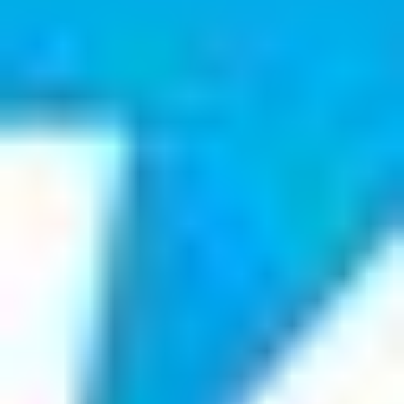
Группа B
ВО /
ПО 
Действие
И
В
П
ВБ
ПБ
1. Швейцария
7
6
0
0
1
2. Канада
7
4
1
1
1
3. Латвия
7
3
2
2
0
4. Чехия
7
4
0
2
1
5. Словакия
7
3
0
2
2
6. Казахстан
7
1
2
4
0