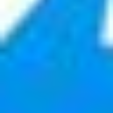
Канада - Финляндия
Прогноз на матч
Сборная США убедительно выглядела на групповом этапе и с
отрывом стала самой результативной командой на этом
отрезке (34 гола в семи матчах). При этом в обороне у
американцев второй показатель на турнире - восемь
пропущенных шайб. Учитывая качественную реализацию
большинства (33,33%) и вариативную линию нападения,
набравшую хороший ход (два хоккеиста США - в топ-5
бомбардиров), согласимся с котировками букмекеров.
Чехи совсем не впечатлили на групповом этапе и его
логичным завершением стало то, что они откатились на
четвертое место в группе. Главные козыри этой команды -
лучший бомбардир турнира Доминик Кубалик и Карел
Веймелка, входящий в группу сильнейших вратарей
чемпионата. Полагаем, что этого не хватит для победы над
сборной США, которая выглядит гораздо цельнее и