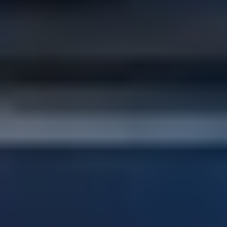
Наши проекты
Ведомости
Ведомости&
Город
Промышленность
Технологии
Экология
Бизнес-регата
Справочник компаний
Ведомости.СПб
Как потратить
Недвижимость
Конференции
Форум
Контакты
127018, г. Москва, ул. Полковая, д. 3, стр. 1
На карте:
+7 495 956-34-58, +7 495 956-07-16
info@vedomosti.ru
Любое использование материалов допускается только при