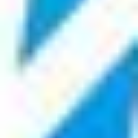
7. Норвегия
7
1
1
4
1
8. Словения
7
0
0
7
0
Турнирная сетка
1/4 финала:
США - Чехия
Швейцария - Германия
Швеция - Латвия