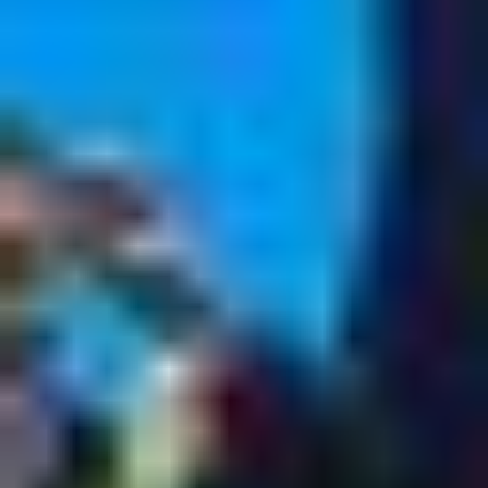
до 25 000 ₽
Бонус до 25 000 рублей от Марафона за регистрацию и
депозит
Получить бонус
Подробнее
330 дней 0 часов
Смотреть обзор бонуса Бонус БК PARI до 5000 рублей за
регистрацию и депозит
Фрибеты за депозит
Условия