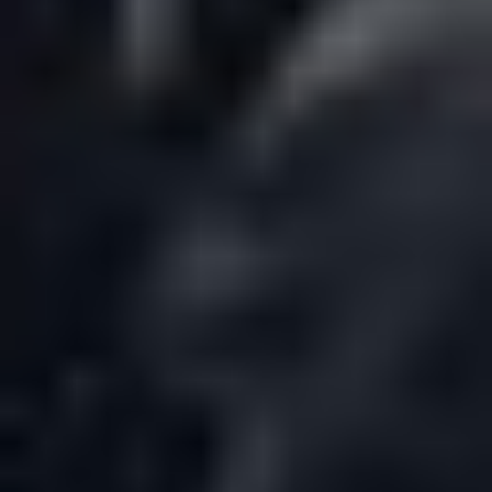
9999 ₽
Промокод PARI на 9999 рублей за регистрацию и первое
пополнение счета
Получить бонус
Подробнее
LUXURY
Промокоды
149 дней 0 часов
Смотреть всё
loading
Фестиваль северной культуры «Имандра» пройдет 22–23
августа в Мончегорске
Новости
Букмекер БЕТ-М обновил приветственную акцию
Новости
На UTLC CUP-2026 сыграют команды из России, Бразилии,
Сербии, Беларуси и Казахстана
Новости
ЧМ-2026 в «Марафоне»: самый крупный выигрыш, рекордные
коэффициенты и другие интересные факты