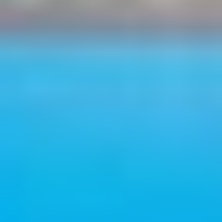
Составы команд
Команда 1
Время начала
Коэффициенты букмекеров
20.05.2024, Пн
Швеция
17:20 МСК
П1 - 1,07
Х - 14,00
Турнир:
чемпионат мира по хоккею, группа B, шестой тур
Стадион:
«Остравар Арена» (Острава, Чехия)
Форма команд
История матчей: