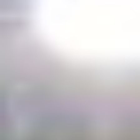
Александр Бокулёв
Полное содержание
Сборная Швеции по хоккею уже обеспечила себе выход в
плей-офф чемпионата мира, а команда Франции потеряла
Форма команд
даже математические шансы на это. Чем завершится очный
Место в турнирной таблице
матч соперников?
Прогноз на матч
Бонусы на матч
Трансляции