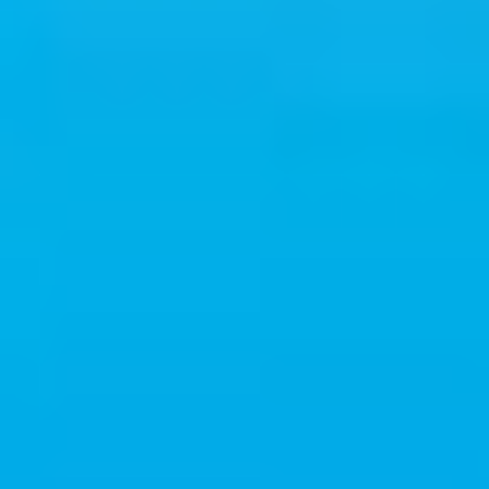
Действие
Победы
Ничьи
Пораже
Швеция
19
0
Франция
2
0
Последние игры сборной Швеции
:
Дата
Команда 1
Счет
Команд
18.05.2024
Латвия
2:7
Шве
16.05.2024
Казахстан
1:3
Шве