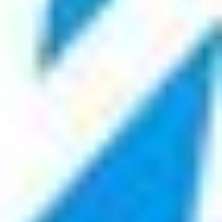
8. Великобритания
5
0
0
5
0
Группа B
Действие
И
В
ВО
П
П
1. Швеция
5
5
0
0
0
2. Германия
6
4
0
2
0
3. Словакия
5
3
1
1
0
4. США
5
3
0
1
1
5. Латвия
5
1
2
2
0