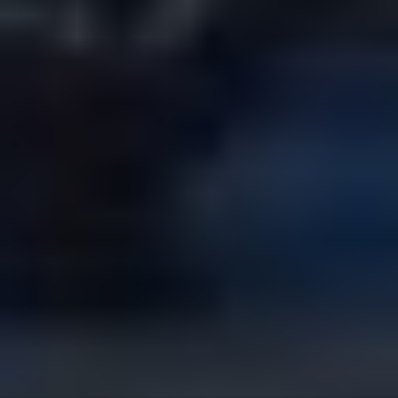
Новости
БЕТСИТИ организовал на «ВТБ Арене» мероприятие к
финалу ЧМ-2026
Новости
Подписка
Реклама
Справочник компаний
Об издании
Редакция
Менеджмент
Архив
Справочный центр
Наши проекты
Ведомости
Ведомости&
Город
Промышленность
Технологии
Экология
Бизнес-регата
Справочник компаний
Ведомости.СПб
Как потратить