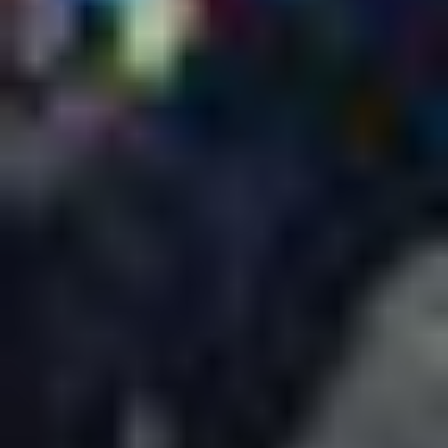
до 20 000 ₽
Бонус Мелбет до 20 000 рублей на день рождения
Получить бонус
Подробнее
480 дней 10 часов
Смотреть обзор бонуса Промокод PARI на 9999 рублей за
регистрацию и первое пополнение счета
Промокоды
Условия
9999 ₽
Промокод PARI на 9999 рублей за регистрацию и первое
пополнение счета
Получить бонус
Подробнее
LUXURY
Промокоды