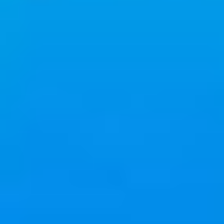
5
/5
Обзор
На сайт
5
/5
Обзор
На сайт
5
/5
Обзор
На сайт
Смотреть полный список
Топ букмекерских контор на iOS
5
/5
Обзор
На сайт
5
/5
Обзор
На сайт
5
/5
Обзор
На сайт
Смотреть полный список
Лучшие букмекерские конторы
5
/5
Обзор
На сайт
5
/5
Обзор
На сайт
5
/5
Обзор
На сайт