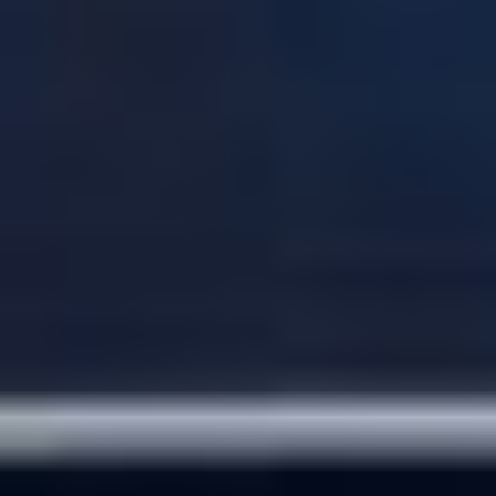
Федерации).
Все права защищены © АО Бизнес Ньюс Медиа, ИНН/КПП
7712108141/771501001, ОГРН 1027739124775, 127018, г.
Москва, вн.тер.г. муниципальный округ Марьина Роща, ул.
Полковая, д. 3, стр. 1 1999—
2026
Сетевое издание Ведомости (Vedomosti)
Решение Федеральной службы по надзору в сфере связи,
информационных технологий и массовых коммуникаций
(Роскомнадзор) от 27 ноября 2020 г. ЭЛ № ФС 77-79546
Учредитель: АО «Бизнес Ньюс Медиа»
Главный редактор: Казьмина Ирина Сергеевна
Электронная почта:
news@vedomosti.ru
Телефон:
+7 495 956-34-58
Сайт использует IP адреса, cookie и данные геолокации
Пользователей сайта, условия использования содержатся в
Политике по защите персональных данных