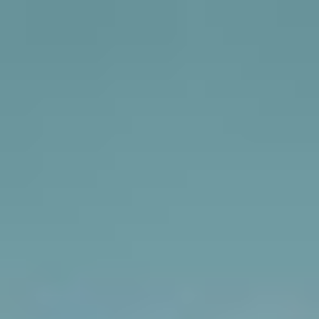
Партнерский проект
Партнерский проект
Получить бонус
Бонус для новых игроков – до 25000₽ за пополнение счёта с
промокодом VED25
Реклама / ООО «БК «ПАРИ» 18+
Erid: 2Vtzqvh9oV2
Ведомости
Ведомости&
Город