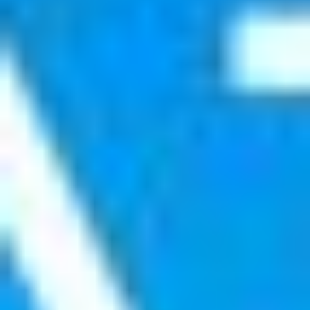
Вратари:
Йеспер Валльстедт, Филип Густавссон (оба —
«Миннесота Уайлд»), Самуэль Эрссон («Филадельфия
Флайерз»);
Защитники:
Юнас Бродин («Миннесота Уайлд»), Расмус
Далин («Баффало Сэйбрз»), Маркус Петтерссон, Эрик
Карлссон (оба — «Питтсбург Пингвинз»), Лукас Бенгтссон
(«Цуг»), Тим Хид («Амбри-Пиотта»), Виктор Хедман
(«Тампа-Бэй Лайтнинг»);
Нападающие:
Адриан Кемпе, Карл Грундстрём (оба — «Лос-
Анджелес Кингз»), Макс Фриберг («Фрёлунда»), Йоэль
Эрикссон Эк, Маркус Юханссон (оба — «Миннесота Уайлд»),
Феликс Унгер Сёрум («Лександ»), Маркус Сёренсен
(«Фрибур-Готтерон»), Лукас Рэймонд («Детройт Ред Уингз»),
Понтус Хольмберг («Торонто Мэйпл Лифс»), Исак
Лундестрём («Анахайм Дакс»), Фабиан Зеттерлунд («Сан-
Хосе Шаркс»), Линус Юханссон («Ферьестад»), Виктор
Олофссон («Баффало Сэйбрз»), Йеспер Фрёден («Цюрих
Лайонс»), Андре Бураковски («Сиэтл Кракен»);
Главный тренер:
Сэм Халлам.