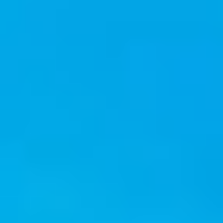
16.05.2024
США
5:0
Фран
14.05.2024
Польша
2:4
Фран
12.05.2024
Латвия
3:2 ОТ
Фран
11.05.2024
Франция
1:3
Казахс
Место в турнирной таблице
Положение после матчей 18 мая
Группа A