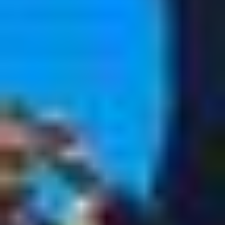
327 дней 10 часов
Смотреть обзор бонуса Бонус БК PARI до 5000 рублей за
регистрацию и депозит
Фрибеты за депозит
Условия
до 5000 ₽
Бонус БК PARI до 5000 рублей за регистрацию и депозит
Получить бонус
Подробнее
146 дней 10 часов
Смотреть обзор бонуса Бонус Мелбет до 20 000 рублей на
день рождения
Акции
Условия