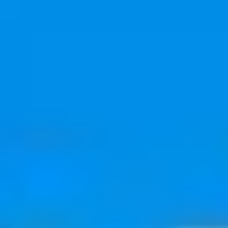
Смотреть встречу США - Казахстан можно будет на
кабельном телеканале «Матч! Игра», где эфир начнется в
17:15 по московскому времени.
Вещатель
Тип трансляции
Видеотрансляция, Full
Плат
«Матч! Игра»
HD
299 
Реги
«Лига Ставок»
Видеотрансляция
БК
Реги
Winline
Видеотрансляция
БК
AllHockey
Текстовая
-
КАК СТАВИТЬ ВО ВРЕМЯ ТРАНСЛЯЦИИ? ЛУЧШИЕ БУКМЕКЕРЫ С ЛАЙ
Составы команд
Сборная Швеции