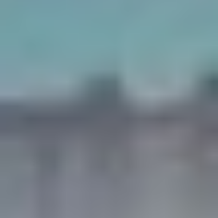
Промышленность
Технологии
Экология
7 августа 2026
08:28 /
Новости
Фестиваль северной культуры «Имандра» пройдет 22–23
августа в Мончегорске
19:09 /
Новости
Букмекер БЕТ-М обновил приветственную акцию
ТОП лучших легальных букмекерских контор России в 2026
году
Букмекеры
Лучшие букмекерские конторы для ставок на спорт в 2026
году
Букмекеры
Лучшие приложения БК для ставок на спорт
Букмекеры
Лучшие букмекерские конторы с минимальным депозитом в