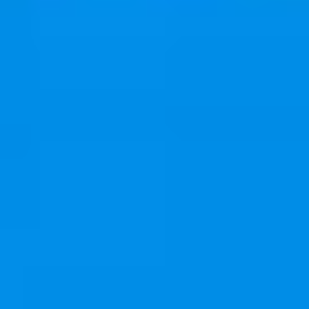
Стоимость
«Матч
Видеотрансляция,
разовой
Премьер»
Full HD
трансляции -
149 рублей
Регистрация в
Winline
Видеотрансляция
системе БК
«Спорт-
Текстовая
-
экспресс»
«Чемпионат»
Текстовая
-
Составы команд
Потери
«Урал»: Газинский, Сиссе, Филипенко, Шатов, Щербицкий
(все- травмы)
«Спартак»: Тавареш (травма), Максименко (отравление)