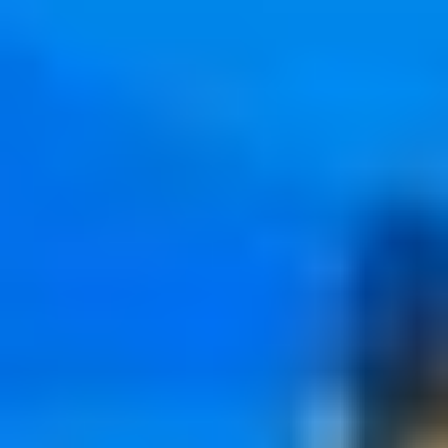
5
/5
Обзор
На сайт
5
/5
Обзор
На сайт
5
/5
Обзор
На сайт
Смотреть полный список
Смотреть всё
Лучшие бонусы
Смотреть всё
Реклама 18+ / ООО «ПАРИ»
Бонус для новых игроков — до 25000 рублей.