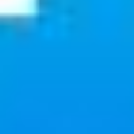
БК с мобильной версией
5
/5
Обзор
На сайт
5
/5
Обзор
На сайт
5
/5
Обзор
На сайт
Смотреть полный список
Киберспортивные букмекеры
5
/5
Обзор
На сайт
5
/5
Обзор
На сайт
5
/5
Обзор
На сайт
Смотреть полный список
Топ букмекерских контор на iOS
5
/5
Обзор
На сайт