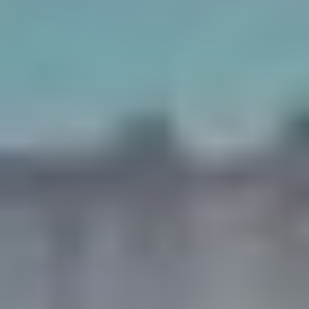
Промышленность
Технологии
Экология
5 августа 2026
08:28 /
Новости
Фестиваль северной культуры «Имандра» пройдет 22–23
августа в Мончегорске
19:09 /
Новости
Букмекер БЕТ-М обновил приветственную акцию
ТОП лучших легальных букмекерских контор России в 2026
году
Букмекеры
Лучшие букмекерские конторы для ставок на спорт в 2026
году
Букмекеры
Лучшие приложения БК для ставок на спорт
Букмекеры
Лучшие букмекерские конторы с минимальным депозитом в