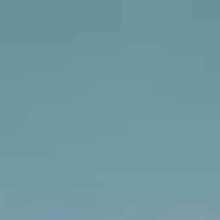
Партнерский проект
Партнерский проект
Получить бонус
Бонус для новых игроков – до 25000₽ за пополнение счёта с
промокодом VED25
Реклама / ООО «БК «ПАРИ» 18+
Erid: 2Vtzqvh9oV2
Ведомости
Ведомости&
Город