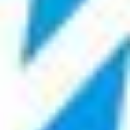
Прогноз редакции
«Спартак» – один из лидеров РПЛ по количеству угловых
ударов. Каждые 90 минут красно-белые исполняют в среднем
по 7,33 «корнеров». Чаще разыгрывают мяч с угла поля только
футболисты «Зенита» (9,00) и «Ростова» (7,67).
У «Урала» цифры ощутимо ниже. За 90 минут «шмели»
подают в среднем по 5,00 угловых ударов. Это только седьмой
показатель в чемпионате.
При этом дома цифры «Урала» падают до 4,00, как и у
«Спартака» в гостях. Но красно-белые были сильнее по этому
показателю в трех очных встречах подряд. Есть шансы, что
серия продлится в будущем поединке.
Бонусы на матч