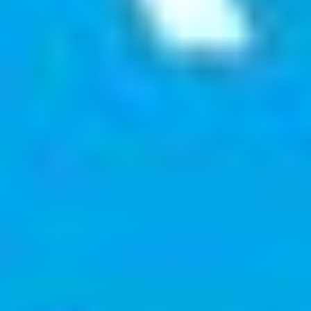
Стоимость билетов на игру в Санкт-Петербурге колеблется от
350 (угловые сектора) до 10 000 рублей (VIP-ложи).
Нужен ли Fan ID для посещения игры?
Да, с 2023 года паспорт болельщика обязателен для посещения
всех матчей РПЛ.
UPD: результат
«Урал» одержал волевую победу со счетом 3:2 благодаря
голам Мишкича (45+2 минута), Егорычева (90) и
Бикфалви (90+4). Также Мишкич не реализовал пенальти
(12). У «Спартака» отличились Бонгонда (54) и Соболев
(81). На 90+6 минуте удален с поля был игрок «Урала»
Шеттине. Статистика угловых - 7:3 в пользу
екатеринбуржцев.