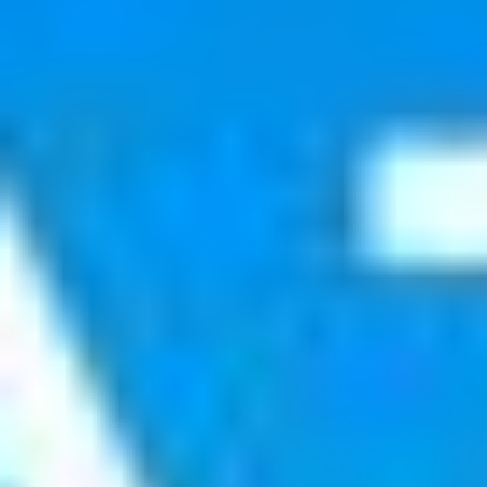
Коэффициенты букмекеров
Аналитики БК
PARI
отдают предпочтением “Спартаку”,
которая не побеждал “Урал” уже в трех матчах подряд.
Заиграть успех красно-белых предлагается с котировкой 2,10.
Поставить на хозяев можно со значением 3,45. Ничья идет с
коэффициентом 3,50. Кстати, именно это пари проходило в
двух из трех последних личных встреч.
Вопросы и ответы
Кто победит в матче «Урал» - «Спартак»?
Красно-белые не обыгрывали “шмелей” уже больше года – с 6
августа 2022-го. Тогда они были сильнее в чемпионате – 2:0.
Причем победили москвичи как раз в Екатеринбурге.