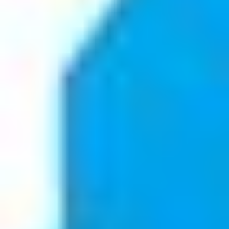
5
/5
Обзор
На сайт
5
/5
Обзор
На сайт
Смотреть полный список
Букмекеры с бонусами
5
/5
Обзор
На сайт
5
/5
Обзор
На сайт
5
/5
Обзор
На сайт
Смотреть полный список
Букмекеры с лайв-ставками
5
/5
Обзор
На сайт
5
/5
Обзор
На сайт
5
/5
Обзор
На сайт
Смотреть полный список