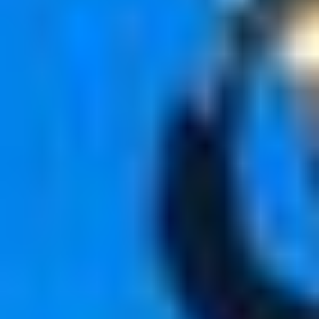
Реклама 18+ / ООО «ПАРИ»
Erid: 2VtzqwBJZPn
Смотреть обзор бонуса Промокод PARI на сумму до 25 000
рублей за регистрацию и депозит
Промокоды
Условия
до 25 000 ₽
Промокод PARI на сумму до 25 000 рублей за регистрацию и
депозит
Получить бонус
Подробнее
VED25
Промокоды
148 дней 9 часов
Смотреть обзор бонуса Бонус до 25 000 рублей от Марафона
за регистрацию и депозит
Фрибеты за депозит
Условия