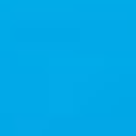
29.07.2023
«Урал»
0:0
«Пари 
25.07.2023
«Локомотив»
2:1
22.07.2023
«Урал»
2:1
Ц
Последние пять игр
«Спартака»:
Дата
Команда 1
Счет
Команда 2
Ту
К
08.08.2023
«Спартак»
5:4
«Пари НН»
Ро
05.08.2023
«Рубин»
1:4
«Спартак»