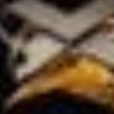
Олимпийский чемпион Токио-2020 в миксте. За карьеру взял
14 титулов ATP, в том числе девять - на харде. В 2023 году
выиграл грунтовые соревнования в Монте-Карло и Бостаде,
уступил в финалах в Дубае и Шанхае (оба - хард), Баня-Луке
(грунт) и Галле (трава). На Australian Open, Уимблдоне и US
Open Рублёв вылетел в четвертьфинале, на «Ролан Гаррос» - в
третьем круге. Всего в сезоне на его счету 52 победы при 21
поражении. Турнир в Вене россиянин выигрывал в 2020 году.
ЛУЧШИЕ БУКМЕКЕРЫ ДЛЯ СТАВОК НА ТЕННИС С ТЕЛЕФОНА
Личные встречи
На уровне ATP спортсмены встречались семь раз. Зверев
одержал четыре победы на харде и одну - на грунте. Рублёв по
разу выиграл на каждом покрытии. Примечательно, что после
пяти подряд поражений от немца россиянин победил в обоих
матчах нынешнего сезона.