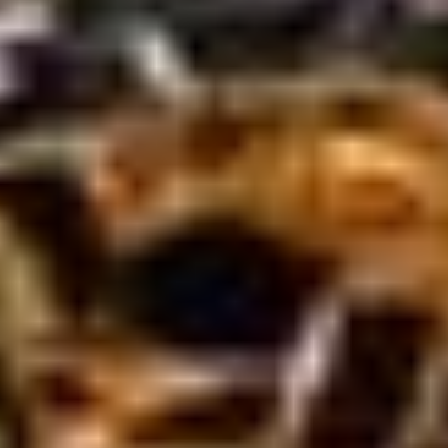
Победа
Победа
Действие
ТБ (22,
Зверева
Рублёва
«Мелбет»
1,90
1,90
1,76
«Бетсити»
1,90
1,90
1,72
«Фонбет»
1,90
1,90
1,72
Прогноз и ставка
Зверев набрал отличную форму к турниру в Вене и выглядит
на нем несколько солиднее, чем Рублев. При этом оба
спортсмена не отдали соперникам ни сета на стартовых
стадиях, так что борьбу стоит ожидать упорную. Полагаем,
уже в первом сете мы увидим минимум 10 геймов. Такая
ставка зашла в обоих матчах россиянина на турнире и в одной
из дух встреч с участием Зверева.