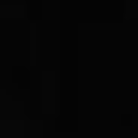
Полное содержание
В пятницу, 27 октября, Андрей Рублёв поборется за выход в
полуфинал хардовых соревнований ATP 500 в австрийской
Турнирная сетка
вене с немцем русского происхождения Александром
Александр Зверев
Зверевым. Пройдет ли вторая ракетка России опытного
Андрей Рублёв
соперника?
Личные встречи
Ставки на исход
Ставки на тоталы