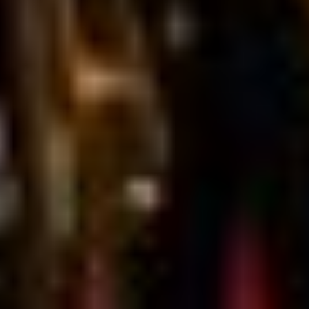
Смотреть полный список
Топ букмекерских контор на iOS
5
/5
Обзор
На сайт
5
/5
Обзор
На сайт
5
/5
Обзор
На сайт
Смотреть полный список
Лучшие букмекерские конторы
5
/5
Обзор
На сайт
5
/5
Обзор
На сайт
5
/5
Обзор
На сайт
Смотреть полный список
Легальные букмекеры России
5
/5
Обзор
На сайт