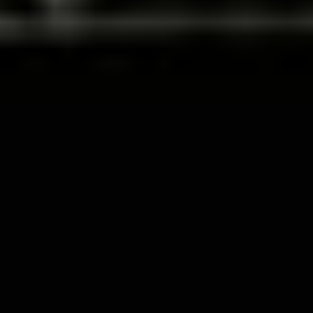
Подписка
Реклама
Справочник компаний
Об издании
Редакция
Менеджмент
Архив
Справочный центр
Наши проекты
Ведомости
Ведомости&
Город
Промышленность
Технологии
Экология
Бизнес-регата
Справочник компаний
Ведомости.СПб
Как потратить
Недвижимость
Конференции
Форум