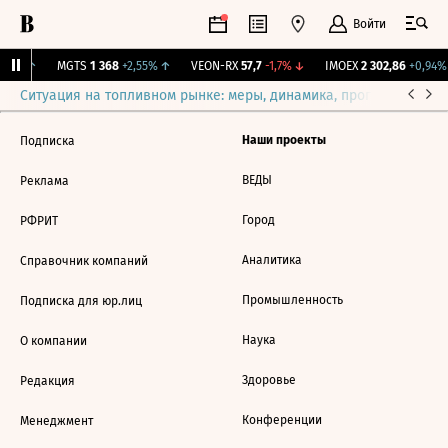
Войти
,51%
↑
MGTS
1 368
+2,55%
↑
VEON-RX
57,7
-1,7%
↓
IMOEX
2 302,86
+0,94%
Ситуация на топливном рынке: меры, динамика, прогнозы
Выб
Наши проекты
Подписка
ВЕДЫ
Реклама
Город
РФРИТ
Аналитика
Справочник компаний
Промышленность
Подписка для юр.лиц
Наука
О компании
Здоровье
Редакция
Конференции
Менеджмент