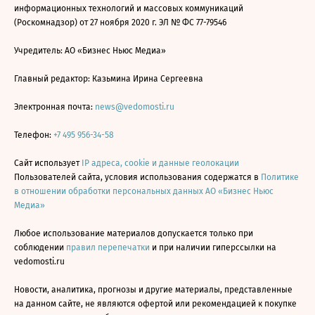
информационных технологий и массовых коммуникаций
(Роскомнадзор) от 27 ноября 2020 г. ЭЛ № ФС 77-79546
Учредитель: АО «Бизнес Ньюс Медиа»
Главный редактор: Казьмина Ирина Сергеевна
Электронная почта:
news@vedomosti.ru
Телефон:
+7 495 956-34-58
Сайт использует
IP адреса, cookie и данные геолокации
Пользователей сайта, условия использования содержатся в
Политике
в отношении обработки персональных данных АО «Бизнес Ньюс
Медиа»
Любое использование материалов допускается только при
соблюдении
правил перепечатки
и при наличии гиперссылки на
vedomosti.ru
Новости, аналитика, прогнозы и другие материалы, представленные
на данном сайте, не являются офертой или рекомендацией к покупке