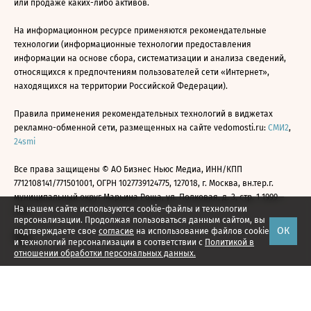
или продаже каких-либо активов.
На информационном ресурсе применяются рекомендательные
технологии (информационные технологии предоставления
информации на основе сбора, систематизации и анализа сведений,
относящихся к предпочтениям пользователей сети «Интернет»,
находящихся на территории Российской Федерации).
Правила применения рекомендательных технологий в виджетах
рекламно-обменной сети, размещенных на сайте vedomosti.ru:
СМИ2
,
24smi
Все права защищены © АО Бизнес Ньюс Медиа, ИНН/КПП
7712108141/771501001, ОГРН 1027739124775, 127018, г. Москва, вн.тер.г.
муниципальный округ Марьина Роща, ул. Полковая, д. 3, стр. 1 1999—
На нашем сайте используются cookie-файлы и технологии
2026
персонализации. Продолжая пользоваться данным сайтом, вы
ОК
подтверждаете свое
согласие
на использование файлов cookie
и технологий персонализации в соответствии с
Политикой в
отношении обработки персональных данных.