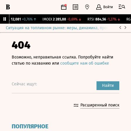
Войти
ирж.
12,081
+0,76%
↑
IMOEX
2 285,88
-0,69%
↓
RTSI
884,56
-1,27%
↓
RGBI
Ситуация на топливном рынке: меры, динамика, прогнозы
Выб
404
Возможно, неправильная ссылка. Попробуйте найти
статью по названию или
сообщите нам об ошибке
Сейчас ищут:
Найти
Расширенный поиск
ПОПУЛЯРНОЕ