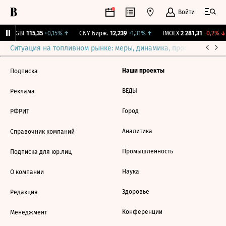
Войти
RGBI
115,35
+0,15%
↑
CNY Бирж.
12,239
+1,31%
↑
IMOEX
2 281,31
-0,2%
↓
Ситуация на топливном рынке: меры, динамика, прогнозы
Выб
Наши проекты
Подписка
ВЕДЫ
Реклама
Город
РФРИТ
Аналитика
Справочник компаний
Промышленность
Подписка для юр.лиц
Наука
О компании
Здоровье
Редакция
Конференции
Менеджмент