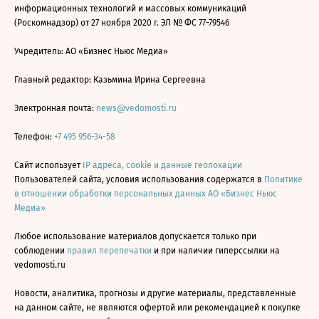
информационных технологий и массовых коммуникаций
(Роскомнадзор) от 27 ноября 2020 г. ЭЛ № ФС 77-79546
Учредитель: АО «Бизнес Ньюс Медиа»
Главный редактор: Казьмина Ирина Сергеевна
Электронная почта:
news@vedomosti.ru
Телефон:
+7 495 956-34-58
Сайт использует
IP адреса, cookie и данные геолокации
Пользователей сайта, условия использования содержатся в
Политике
в отношении обработки персональных данных АО «Бизнес Ньюс
Медиа»
Любое использование материалов допускается только при
соблюдении
правил перепечатки
и при наличии гиперссылки на
vedomosti.ru
Новости, аналитика, прогнозы и другие материалы, представленные
на данном сайте, не являются офертой или рекомендацией к покупке