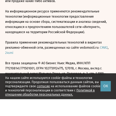
или продаже каких-либо активов.
На информационном ресурсе применяются рекомендательные
технологии (информационные технологии предоставления
информации на основе сбора, систематизации и анализа сведений,
относящихся к предпочтениям пользователей сети «Интернет»,
находящихся на территории Российской Федерации).
Правила применения рекомендательных технологий в виджетах
рекламно-обменной сети, размещенных на сайте vedomosti.ru:
СМИ2
,
24smi
Все права защищены © АО Бизнес Ньюс Медиа, ИНН/КПП
7712108141/771501001, ОГРН 1027739124775, 127018, г. Москва, вн.тер.г.
муниципальный округ Марьина Роща, ул. Полковая, д. 3, стр. 1 1999—
На нашем сайте используются cookie-файлы и технологии
2026
персонализации. Продолжая пользоваться данным сайтом, вы
ОК
подтверждаете свое
согласие
на использование файлов cookie
и технологий персонализации в соответствии с
Политикой в
отношении обработки персональных данных.