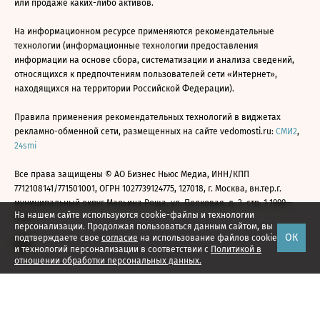
или продаже каких-либо активов.
На информационном ресурсе применяются рекомендательные
технологии (информационные технологии предоставления
информации на основе сбора, систематизации и анализа сведений,
относящихся к предпочтениям пользователей сети «Интернет»,
находящихся на территории Российской Федерации).
Правила применения рекомендательных технологий в виджетах
рекламно-обменной сети, размещенных на сайте vedomosti.ru:
СМИ2
,
24smi
Все права защищены © АО Бизнес Ньюс Медиа, ИНН/КПП
7712108141/771501001, ОГРН 1027739124775, 127018, г. Москва, вн.тер.г.
муниципальный округ Марьина Роща, ул. Полковая, д. 3, стр. 1 1999—
На нашем сайте используются cookie-файлы и технологии
2026
персонализации. Продолжая пользоваться данным сайтом, вы
ОК
подтверждаете свое
согласие
на использование файлов cookie
и технологий персонализации в соответствии с
Политикой в
отношении обработки персональных данных.