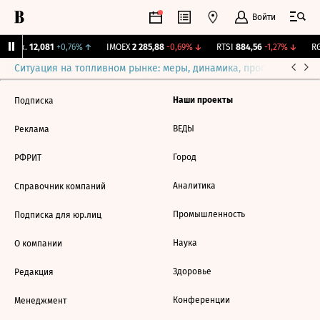
Войти
 Бирж.
12,081
+0,76%
↑
IMOEX
2 285,88
-0,69%
↓
RTSI
884,56
-1,27%
↓
RG
Ситуация на топливном рынке: меры, динамика, прогнозы
Выб
Наши проекты
Подписка
ВЕДЫ
Реклама
Город
РФРИТ
Аналитика
Справочник компаний
Промышленность
Подписка для юр.лиц
Наука
О компании
Здоровье
Редакция
Конференции
Менеджмент