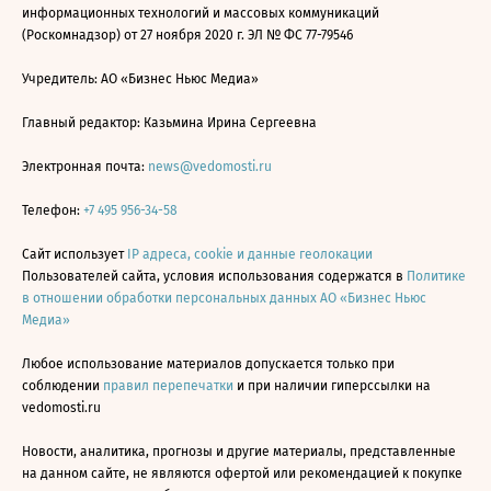
информационных технологий и массовых коммуникаций
(Роскомнадзор) от 27 ноября 2020 г. ЭЛ № ФС 77-79546
Учредитель: АО «Бизнес Ньюс Медиа»
Главный редактор: Казьмина Ирина Сергеевна
Электронная почта:
news@vedomosti.ru
Телефон:
+7 495 956-34-58
Сайт использует
IP адреса, cookie и данные геолокации
Пользователей сайта, условия использования содержатся в
Политике
в отношении обработки персональных данных АО «Бизнес Ньюс
Медиа»
Любое использование материалов допускается только при
соблюдении
правил перепечатки
и при наличии гиперссылки на
vedomosti.ru
Новости, аналитика, прогнозы и другие материалы, представленные
на данном сайте, не являются офертой или рекомендацией к покупке