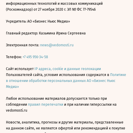
информационных технологий и массовых коммуникаций
(Роскомнадзор) от 27 ноября 2020 г. ЭЛ № ФС 77-79546
Учредитель: АО «Бизнес Ньюс Медиа»
Главный редактор: Казьмина Ирина Сергеевна
Электронная почта:
news@vedomosti.ru
Телефон:
+7 495 956-34-58
Сайт использует
IP адреса, cookie и данные геолокации
Пользователей сайта, условия использования содержатся в
Политике
в отношении обработки персональных данных АО «Бизнес Ньюс
Медиа»
Любое использование материалов допускается только при
соблюдении
правил перепечатки
и при наличии гиперссылки на
vedomosti.ru
Новости, аналитика, прогнозы и другие материалы, представленные
на данном сайте, не являются офертой или рекомендацией к покупке