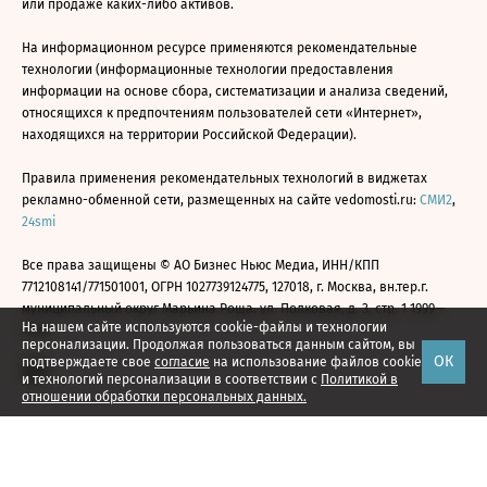
или продаже каких-либо активов.
На информационном ресурсе применяются рекомендательные
технологии (информационные технологии предоставления
информации на основе сбора, систематизации и анализа сведений,
относящихся к предпочтениям пользователей сети «Интернет»,
находящихся на территории Российской Федерации).
Правила применения рекомендательных технологий в виджетах
рекламно-обменной сети, размещенных на сайте vedomosti.ru:
СМИ2
,
24smi
Все права защищены © АО Бизнес Ньюс Медиа, ИНН/КПП
7712108141/771501001, ОГРН 1027739124775, 127018, г. Москва, вн.тер.г.
муниципальный округ Марьина Роща, ул. Полковая, д. 3, стр. 1 1999—
На нашем сайте используются cookie-файлы и технологии
2026
персонализации. Продолжая пользоваться данным сайтом, вы
ОК
подтверждаете свое
согласие
на использование файлов cookie
и технологий персонализации в соответствии с
Политикой в
отношении обработки персональных данных.