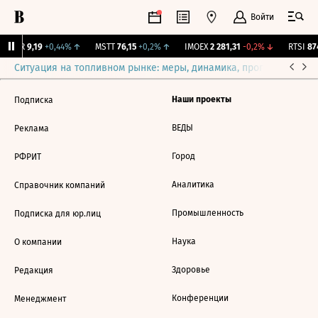
Войти
UTAR
9,19
+0,44%
↑
MSTT
76,15
+0,2%
↑
IMOEX
2 281,31
-0,2%
↓
RTSI
874
Ситуация на топливном рынке: меры, динамика, прогнозы
Выб
Наши проекты
Подписка
ВЕДЫ
Реклама
Город
РФРИТ
Аналитика
Справочник компаний
Промышленность
Подписка для юр.лиц
Наука
О компании
Здоровье
Редакция
Конференции
Менеджмент