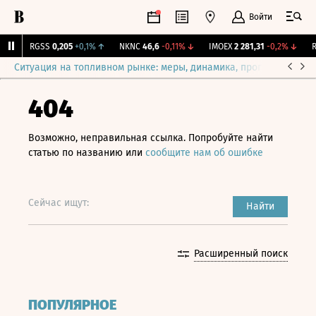
Войти
↑
RGSS
0,205
+0,1%
↑
NKNC
46,6
-0,11%
↓
IMOEX
2 281,31
-0,2%
↓
RT
Ситуация на топливном рынке: меры, динамика, прогнозы
Выб
404
Возможно, неправильная ссылка. Попробуйте найти
статью по названию или
сообщите нам об ошибке
Сейчас ищут:
Найти
Расширенный поиск
ПОПУЛЯРНОЕ