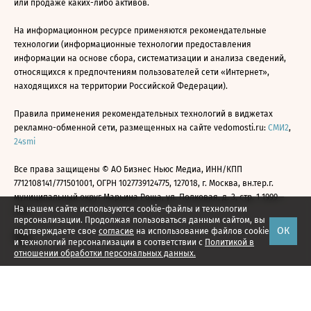
или продаже каких-либо активов.
На информационном ресурсе применяются рекомендательные
технологии (информационные технологии предоставления
информации на основе сбора, систематизации и анализа сведений,
относящихся к предпочтениям пользователей сети «Интернет»,
находящихся на территории Российской Федерации).
Правила применения рекомендательных технологий в виджетах
рекламно-обменной сети, размещенных на сайте vedomosti.ru:
СМИ2
,
24smi
Все права защищены © АО Бизнес Ньюс Медиа, ИНН/КПП
7712108141/771501001, ОГРН 1027739124775, 127018, г. Москва, вн.тер.г.
муниципальный округ Марьина Роща, ул. Полковая, д. 3, стр. 1 1999—
На нашем сайте используются cookie-файлы и технологии
2026
персонализации. Продолжая пользоваться данным сайтом, вы
ОК
подтверждаете свое
согласие
на использование файлов cookie
и технологий персонализации в соответствии с
Политикой в
отношении обработки персональных данных.