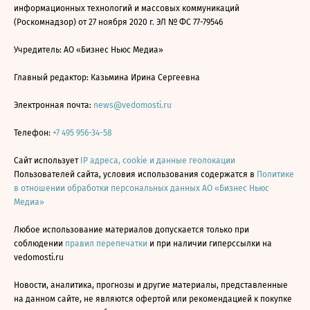
информационных технологий и массовых коммуникаций
(Роскомнадзор) от 27 ноября 2020 г. ЭЛ № ФС 77-79546
Учредитель: АО «Бизнес Ньюс Медиа»
Главный редактор: Казьмина Ирина Сергеевна
Электронная почта:
news@vedomosti.ru
Телефон:
+7 495 956-34-58
Сайт использует
IP адреса, cookie и данные геолокации
Пользователей сайта, условия использования содержатся в
Политике
в отношении обработки персональных данных АО «Бизнес Ньюс
Медиа»
Любое использование материалов допускается только при
соблюдении
правил перепечатки
и при наличии гиперссылки на
vedomosti.ru
Новости, аналитика, прогнозы и другие материалы, представленные
на данном сайте, не являются офертой или рекомендацией к покупке