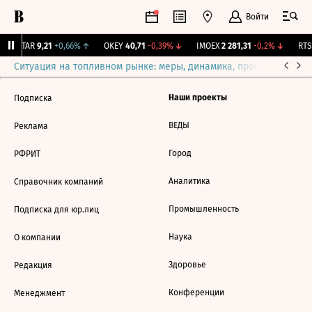
Войти
UTAR
9,21
+0,66%
↑
OKEY
40,71
-0,39%
↓
IMOEX
2 281,31
-0,2%
↓
RTSI
Ситуация на топливном рынке: меры, динамика, прогнозы
Выб
Наши проекты
Подписка
ВЕДЫ
Реклама
Город
РФРИТ
Аналитика
Справочник компаний
Промышленность
Подписка для юр.лиц
Наука
О компании
Здоровье
Редакция
Конференции
Менеджмент