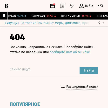
Войти
UTAR
9,26
+1,2%
↑
CARM
0,76
-0,2%
↓
IMOEX
2 281,31
-0,2%
↓
RTSI
874,6
Ситуация на топливном рынке: меры, динамика, прогнозы
Выб
404
Возможно, неправильная ссылка. Попробуйте найти
статью по названию или
сообщите нам об ошибке
Сейчас ищут:
Найти
Расширенный поиск
ПОПУЛЯРНОЕ