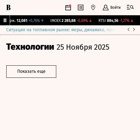
Войти
Y Бирж.
12,081
+0,76%
↑
IMOEX
2 285,88
-0,69%
↓
RTSI
884,56
-1,27%
↓
R
Ситуация на топливном рынке: меры, динамика, прогнозы
Выб
Технологии
25 Ноября 2025
Показать еще