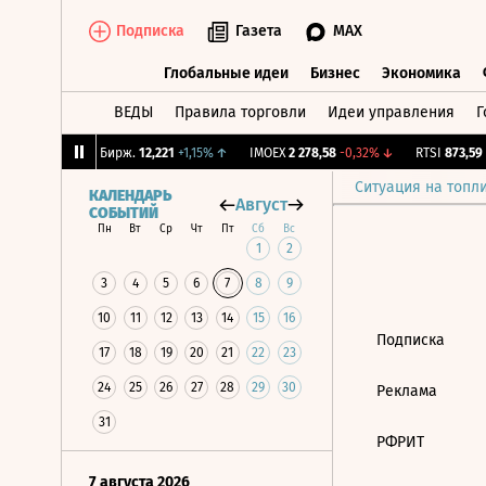
Подписка
Газета
MAX
Глобальные идеи
Бизнес
Экономика
ВЕДЫ
Правила торговли
Идеи управления
Г
Глобальные идеи
Бизнес
Экономик
0,56%
↓
CNY Бирж.
12,221
+1,15%
↑
IMOEX
2 278,58
-0,32%
↓
RTSI
873,59
-
Ситуация на топл
КАЛЕНДАРЬ
Август
СОБЫТИЙ
Пн
Вт
Ср
Чт
Пт
Сб
Вс
1
2
3
4
5
6
7
8
9
10
11
12
13
14
15
16
Подписка
17
18
19
20
21
22
23
24
25
26
27
28
29
30
Реклама
31
РФРИТ
7 августа 2026