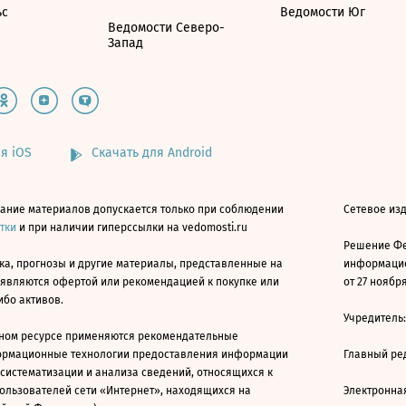
ьс
Ведомости Юг
Ведомости Северо-
Запад
я iOS
Скачать для Android
ание материалов допускается только при соблюдении
Сетевое изд
атки
и при наличии гиперссылки на vedomosti.ru
Решение Фе
ка, прогнозы и другие материалы, представленные на
информацио
 являются офертой или рекомендацией к покупке или
от 27 ноября
ибо активов.
Учредитель
ном ресурсе применяются рекомендательные
ормационные технологии предоставления информации
Главный ре
 систематизации и анализа сведений, относящихся к
ользователей сети «Интернет», находящихся на
Электронна