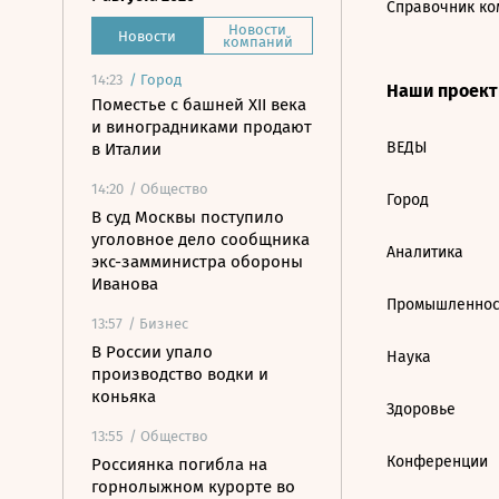
Справочник ко
Новости
Новости
компаний
14:23
/
Город
Наши проек
Поместье с башней XII века
и виноградниками продают
ВЕДЫ
в Италии
14:20
/ Общество
Город
В суд Москвы поступило
уголовное дело сообщника
Аналитика
экс-замминистра обороны
Иванова
Промышленнос
13:57
/ Бизнес
В России упало
Наука
производство водки и
коньяка
Здоровье
13:55
/ Общество
Конференции
Россиянка погибла на
горнолыжном курорте во