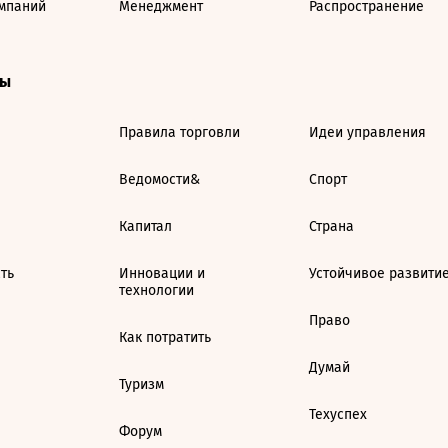
мпаний
Менеджмент
Распространение
ты
Правила торговли
Идеи управления
Ведомости&
Спорт
Капитал
Страна
ть
Инновации и
Устойчивое развити
технологии
Право
Как потратить
Думай
Туризм
Техуспех
Форум