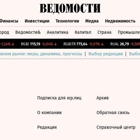
Финансы
Инвестиции
Технологии
Медиа
Недвижимость
ород
Ведомости&
Аналитика
Капитал
Страна
Промышле
а
Финансы
Инвестиции
Технологии
Медиа
Недвижимос
1,24%
↓
RGBI
115,19
-0,04%
↓
RGBITR
775,64
-0,01%
↓
RUAL
26,79
-0,56%
ивном рынке: меры, динамика, прогнозы
Выбор редакции
Выбо
Подписка для юр.лиц
Архив
О компании
Обратная связь
Редакция
Справочный центр