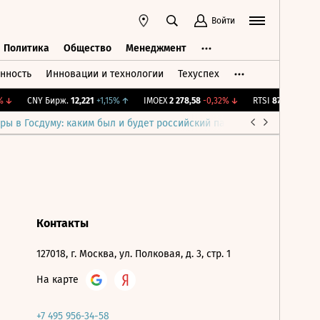
Войти
Политика
Общество
Менеджмент
нность
Инновации и технологии
Техуспех
ть
Политика
Общество
Менеджмент
↓
CNY Бирж.
12,221
+1,15%
↑
IMOEX
2 278,58
-0,32%
↓
RTSI
873,59
-1,24%
ры в Госдуму: каким был и будет российский парламент
Война н
Контакты
127018, г. Москва, ул. Полковая, д. 3, стр. 1
На карте
+7 495 956-34-58