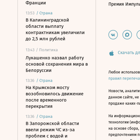
Франции
Премия Импул
13:53
/
Страна
В Калининградской
области выплату
контрактникам увеличили
до 2,5 млн рублей
13:43
/ Политика
Скачать дл
Лукашенко назвал работу
основой сохранения мира в
Белоруссии
Любое использов
правил перепеч
13:36
/
Страна
На Крымском мосту
Новости, аналити
возобновилось движение
данном сайте, не
после временного
продаже каких-л
перекрытия
На информацион
13:36
/
Страна
технологии (инф
В Запорожской области
на основе сбора,
ввели режим ЧС из-за
предпочтениям п
проблем с водой и