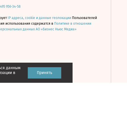
 495 956-34-58
ьзует
IP адреса, cookie и данные геолокации
Пользователей
овия использования содержатся в
Политике в отношении
персональных данных АО «Бизнес Ньюс Медиа»
ься данным
Принять
изации в