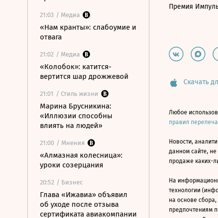
Премия Импул
21:03
/ Медиа
«Нам кранты»: слабоумие и
отвага
21:02
/ Медиа
«Колобок»: катится-
вертится шар дрожжевой
Скачать дл
21:01
/ Стиль жизни
Марина Брусникина:
Любое использов
«Иллюзии способны
правил перепеч
влиять на людей»
Новости, аналити
21:00
/ Мнения
данном сайте, не
«Алмазная колесница»:
продаже каких-л
уроки созерцания
На информацион
20:52
/ Бизнес
технологии (инф
Глава «Ижавиа» объявил
на основе сбора,
об уходе после отзыва
предпочтениям п
сертификата авиакомпании