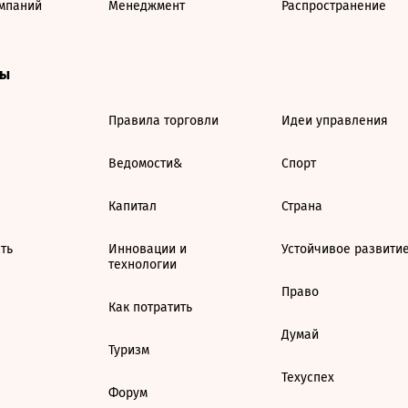
мпаний
Менеджмент
Распространение
ты
Правила торговли
Идеи управления
Ведомости&
Спорт
Капитал
Страна
ть
Инновации и
Устойчивое развити
технологии
Право
Как потратить
Думай
Туризм
Техуспех
Форум