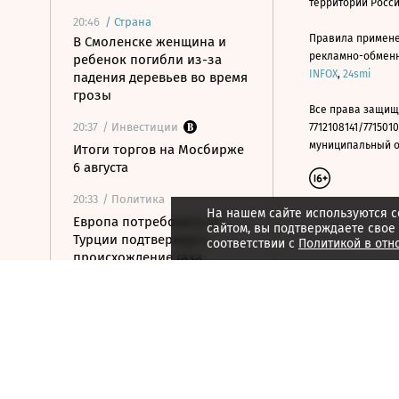
территории Росс
20:46
/
Страна
Правила примене
В Смоленске женщина и
рекламно-обменно
ребенок погибли из-за
INFOX
,
24smi
падения деревьев во время
грозы
Все права защищ
20:37
/ Инвестиции
7712108141/7715010
муниципальный окр
Итоги торгов на Мосбирже
6 августа
20:33
/ Политика
На нашем сайте используются c
Европа потребовала от
сайтом, вы подтверждаете свое
Турции подтверждать
соответствии с
Политикой в отн
происхождение газа
20:31
/ Бизнес
Поставки саудовской нефти
в США в июле упали до
нуля впервые с 1985 года
20:10
/ Политика