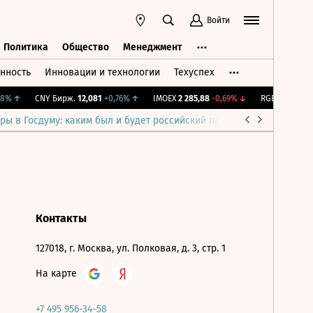
Войти
Политика
Общество
Менеджмент
нность
Инновации и технологии
Техуспех
ть
Политика
Общество
Менеджмент
8%
↑
CNY Бирж.
12,081
+0,76%
↑
IMOEX
2 285,88
-0,69%
↓
RGBITR
776,42
ры в Госдуму: каким был и будет российский парламент
Война н
Контакты
127018, г. Москва, ул. Полковая, д. 3, стр. 1
На карте
+7 495 956-34-58