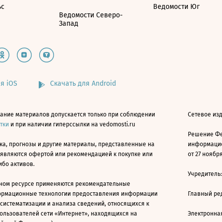
ьс
Ведомости Юг
Ведомости Северо-
Запад
я iOS
Скачать для Android
ание материалов допускается только при соблюдении
Сетевое изд
атки
и при наличии гиперссылки на vedomosti.ru
Решение Фе
ка, прогнозы и другие материалы, представленные на
информацио
 являются офертой или рекомендацией к покупке или
от 27 ноября
ибо активов.
Учредитель
ном ресурсе применяются рекомендательные
ормационные технологии предоставления информации
Главный ре
 систематизации и анализа сведений, относящихся к
ользователей сети «Интернет», находящихся на
Электронна