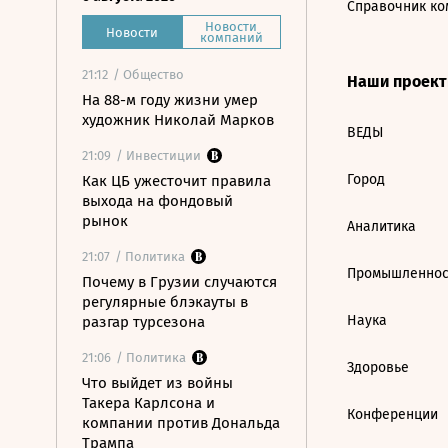
Справочник ко
Новости
Новости
компаний
21:12
/ Общество
Наши проек
На 88-м году жизни умер
художник Николай Марков
ВЕДЫ
21:09
/ Инвестиции
Город
Как ЦБ ужесточит правила
выхода на фондовый
рынок
Аналитика
21:07
/ Политика
Промышленнос
Почему в Грузии случаются
регулярные блэкауты в
Наука
разгар турсезона
21:06
/ Политика
Здоровье
Что выйдет из войны
Такера Карлсона и
Конференции
компании против Дональда
Трампа