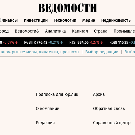
Финансы
Инвестиции
Технологии
Медиа
Недвижимость
ород
Ведомости&
Аналитика
Капитал
Страна
Промышле
а
Финансы
Инвестиции
Технологии
Медиа
Недвижимос
-0,69%
↓
RGBITR
776,42
+0,21%
↑
RTSI
884,56
-1,27%
↓
RGBI
115,35
+0,1
ивном рынке: меры, динамика, прогнозы
Выбор редакции
Выбо
Подписка для юр.лиц
Архив
О компании
Обратная связь
Редакция
Справочный центр