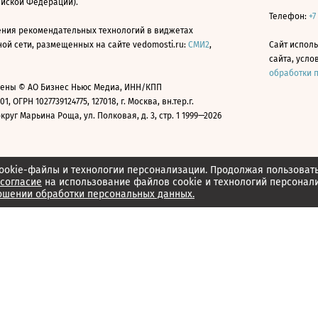
ийской Федерации).
Телефон:
+7
ния рекомендательных технологий в виджетах
й сети, размещенных на сайте vedomosti.ru:
СМИ2
,
Сайт испол
сайта, усл
обработки 
ены © АО Бизнес Ньюс Медиа, ИНН/КПП
01, ОГРН 1027739124775, 127018, г. Москва, вн.тер.г.
уг Марьина Роща, ул. Полковая, д. 3, стр. 1 1999—2026
ookie-файлы и технологии персонализации. Продолжая пользоват
согласие
на использование файлов cookie и технологий персонал
ошении обработки персональных данных.