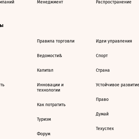
мпаний
Менеджмент
Распространение
ты
Правила торговли
Идеи управления
Ведомости&
Спорт
Капитал
Страна
ть
Инновации и
Устойчивое развити
технологии
Право
Как потратить
Думай
Туризм
Техуспех
Форум