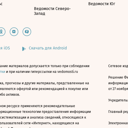
ьс
Ведомости Юг
Ведомости Северо-
Запад
я iOS
Скачать для Android
ание материалов допускается только при соблюдении
Сетевое изд
атки
и при наличии гиперссылки на vedomosti.ru
Решение Фе
ка, прогнозы и другие материалы, представленные на
информацио
 являются офертой или рекомендацией к покупке или
от 27 ноября
ибо активов.
Учредитель
ном ресурсе применяются рекомендательные
ормационные технологии предоставления информации
Главный ре
 систематизации и анализа сведений, относящихся к
ользователей сети «Интернет», находящихся на
Электронна