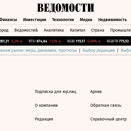
Финансы
Инвестиции
Технологии
Медиа
Недвижимость
ород
Ведомости&
Аналитика
Капитал
Страна
Промышле
а
Финансы
Инвестиции
Технологии
Медиа
Недвижимос
81,31
-0,2%
↓
RTSI
874,64
-1,12%
↓
RGBI
115,17
-0,06%
↓
RGBITR
775,53
-0
ивном рынке: меры, динамика, прогнозы
Выбор редакции
Выбо
Подписка для юр.лиц
Архив
О компании
Обратная связь
Редакция
Справочный центр