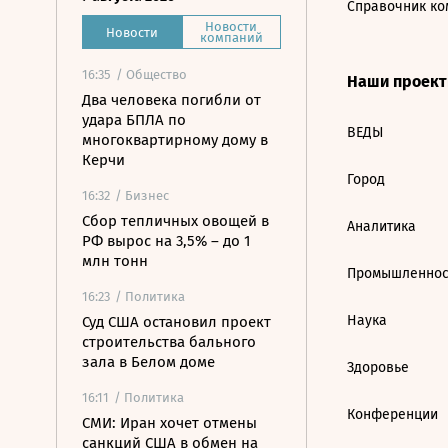
Справочник ко
Новости
Новости
компаний
16:35
/ Общество
Наши проек
Два человека погибли от
удара БПЛА по
ВЕДЫ
многоквартирному дому в
Керчи
Город
16:32
/ Бизнес
Сбор тепличных овощей в
Аналитика
РФ вырос на 3,5% – до 1
млн тонн
Промышленнос
16:23
/ Политика
Наука
Суд США остановил проект
строительства бального
зала в Белом доме
Здоровье
16:11
/ Политика
Конференции
СМИ: Иран хочет отмены
санкций США в обмен на