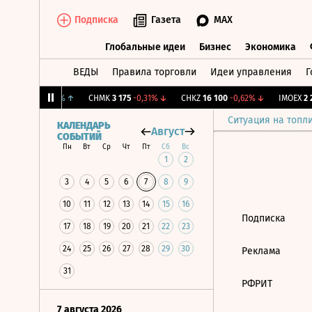
Подписка
Газета
MAX
Глобальные идеи
Бизнес
Экономика
ВЕДЫ
Правила торговли
Идеи управления
Г
Глобальные идеи
Бизнес
Экономик
ж.
12,239
+1,31%
↑
CHMK
3 175
-0,31%
↓
CHKZ
16 100
-0,62%
↓
IMOEX
2 2
Ситуация на топл
КАЛЕНДАРЬ
Август
СОБЫТИЙ
Пн
Вт
Ср
Чт
Пт
Сб
Вс
1
2
3
4
5
6
7
8
9
10
11
12
13
14
15
16
Подписка
17
18
19
20
21
22
23
24
25
26
27
28
29
30
Реклама
31
РФРИТ
7 августа 2026