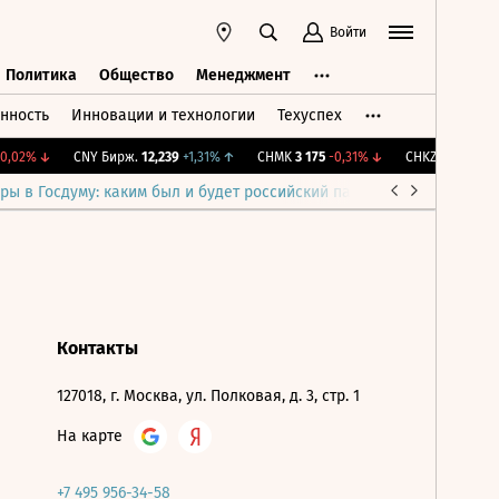
Войти
Политика
Общество
Менеджмент
нность
Инновации и технологии
Техуспех
ть
Политика
Общество
Менеджмент
,02%
↓
CNY Бирж.
12,239
+1,31%
↑
CHMK
3 175
-0,31%
↓
CHKZ
16 100
-0,
ры в Госдуму: каким был и будет российский парламент
Война н
Контакты
127018, г. Москва, ул. Полковая, д. 3, стр. 1
На карте
+7 495 956-34-58