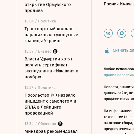
Премия Импул
открытие Ормузского
пролива
16:04
/ Политика
Транспортный коллапс
парализовал сухопутные
границы Украины
Скачать дл
15:59
/ Бизнес
Власти Удмуртии хотят
вернуть сертификат
Любое использов
эксплуатанта «Ижавиа» к
правил перепеч
ноябрю
Новости, аналити
15:57
/ Политика
данном сайте, не
Посольство РФ назвало
продаже каких-л
инцидент с самолетом и
БПЛА в Лейпциге
На информацион
провокацией
технологии (инф
на основе сбора,
15:54
/ Общество
предпочтениям п
Минздрав рекомендовал