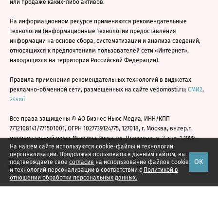
или продаже каких-либо активов.
На информационном ресурсе применяются рекомендательные
технологии (информационные технологии предоставления
информации на основе сбора, систематизации и анализа сведений,
относящихся к предпочтениям пользователей сети «Интернет»,
находящихся на территории Российской Федерации).
Правила применения рекомендательных технологий в виджетах
рекламно-обменной сети, размещенных на сайте vedomosti.ru:
СМИ2
,
24smi
Все права защищены © АО Бизнес Ньюс Медиа, ИНН/КПП
7712108141/771501001, ОГРН 1027739124775, 127018, г. Москва, вн.тер.г.
муниципальный округ Марьина Роща, ул. Полковая, д. 3, стр. 1 1999—
На нашем сайте используются cookie-файлы и технологии
2026
персонализации. Продолжая пользоваться данным сайтом, вы
ОК
подтверждаете свое
согласие
на использование файлов cookie
и технологий персонализации в соответствии с
Политикой в
отношении обработки персональных данных.