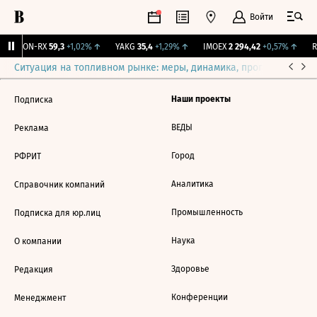
Войти
VEON-RX
59,3
+1,02%
↑
YAKG
35,4
+1,29%
↑
IMOEX
2 294,42
+0,57%
↑
RT
Ситуация на топливном рынке: меры, динамика, прогнозы
Выб
Наши проекты
Подписка
ВЕДЫ
Реклама
Город
РФРИТ
Аналитика
Справочник компаний
Промышленность
Подписка для юр.лиц
Наука
О компании
Здоровье
Редакция
Конференции
Менеджмент