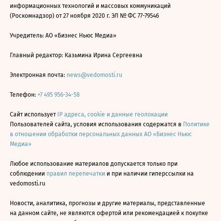
информационных технологий и массовых коммуникаций
(Роскомнадзор) от 27 ноября 2020 г. ЭЛ № ФС 77-79546
Учредитель: АО «Бизнес Ньюс Медиа»
Главный редактор: Казьмина Ирина Сергеевна
Электронная почта:
news@vedomosti.ru
Телефон:
+7 495 956-34-58
Сайт использует
IP адреса, cookie и данные геолокации
Пользователей сайта, условия использования содержатся в
Политике
в отношении обработки персональных данных АО «Бизнес Ньюс
Медиа»
Любое использование материалов допускается только при
соблюдении
правил перепечатки
и при наличии гиперссылки на
vedomosti.ru
Новости, аналитика, прогнозы и другие материалы, представленные
на данном сайте, не являются офертой или рекомендацией к покупке