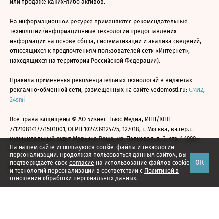
или продаже каких-либо активов.
На информационном ресурсе применяются рекомендательные
технологии (информационные технологии предоставления
информации на основе сбора, систематизации и анализа сведений,
относящихся к предпочтениям пользователей сети «Интернет»,
находящихся на территории Российской Федерации).
Правила применения рекомендательных технологий в виджетах
рекламно-обменной сети, размещенных на сайте vedomosti.ru:
СМИ2
,
24smi
Все права защищены © АО Бизнес Ньюс Медиа, ИНН/КПП
7712108141/771501001, ОГРН 1027739124775, 127018, г. Москва, вн.тер.г.
муниципальный округ Марьина Роща, ул. Полковая, д. 3, стр. 1 1999—
На нашем сайте используются cookie-файлы и технологии
2026
персонализации. Продолжая пользоваться данным сайтом, вы
ОК
подтверждаете свое
согласие
на использование файлов cookie
и технологий персонализации в соответствии с
Политикой в
отношении обработки персональных данных.