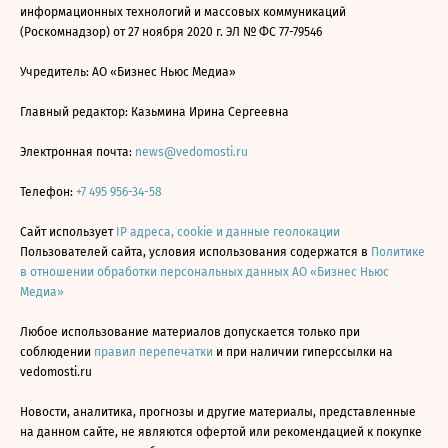
информационных технологий и массовых коммуникаций
(Роскомнадзор) от 27 ноября 2020 г. ЭЛ № ФС 77-79546
Учредитель: АО «Бизнес Ньюс Медиа»
Главный редактор: Казьмина Ирина Сергеевна
Электронная почта:
news@vedomosti.ru
Телефон:
+7 495 956-34-58
Сайт использует
IP адреса, cookie и данные геолокации
Пользователей сайта, условия использования содержатся в
Политике
в отношении обработки персональных данных АО «Бизнес Ньюс
Медиа»
Любое использование материалов допускается только при
соблюдении
правил перепечатки
и при наличии гиперссылки на
vedomosti.ru
Новости, аналитика, прогнозы и другие материалы, представленные
на данном сайте, не являются офертой или рекомендацией к покупке