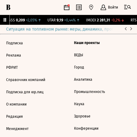
Войти
RGSS
0,209
+2,05%
↑
UTAR
9,19
+0,44%
↑
IMOEX
2 281,31
-0,2%
↓
RTSI
Ситуация на топливном рынке: меры, динамика, прогнозы
Выб
Наши проекты
Подписка
ВЕДЫ
Реклама
Город
РФРИТ
Аналитика
Справочник компаний
Промышленность
Подписка для юр.лиц
Наука
О компании
Здоровье
Редакция
Конференции
Менеджмент