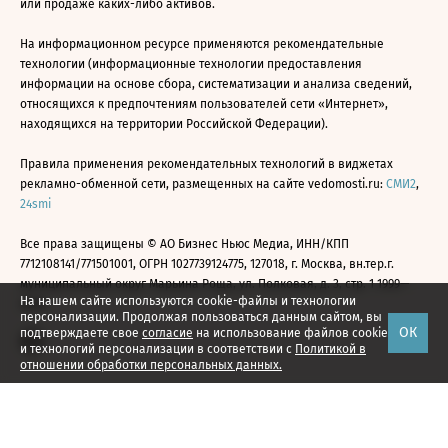
или продаже каких-либо активов.
На информационном ресурсе применяются рекомендательные
технологии (информационные технологии предоставления
информации на основе сбора, систематизации и анализа сведений,
относящихся к предпочтениям пользователей сети «Интернет»,
находящихся на территории Российской Федерации).
Правила применения рекомендательных технологий в виджетах
рекламно-обменной сети, размещенных на сайте vedomosti.ru:
СМИ2
,
24smi
Все права защищены © АО Бизнес Ньюс Медиа, ИНН/КПП
7712108141/771501001, ОГРН 1027739124775, 127018, г. Москва, вн.тер.г.
муниципальный округ Марьина Роща, ул. Полковая, д. 3, стр. 1 1999—
На нашем сайте используются cookie-файлы и технологии
2026
персонализации. Продолжая пользоваться данным сайтом, вы
ОК
подтверждаете свое
согласие
на использование файлов cookie
и технологий персонализации в соответствии с
Политикой в
отношении обработки персональных данных.