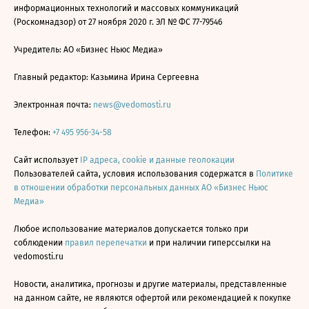
информационных технологий и массовых коммуникаций
(Роскомнадзор) от 27 ноября 2020 г. ЭЛ № ФС 77-79546
Учредитель: АО «Бизнес Ньюс Медиа»
Главный редактор: Казьмина Ирина Сергеевна
Электронная почта:
news@vedomosti.ru
Телефон:
+7 495 956-34-58
Сайт использует
IP адреса, cookie и данные геолокации
Пользователей сайта, условия использования содержатся в
Политике
в отношении обработки персональных данных АО «Бизнес Ньюс
Медиа»
Любое использование материалов допускается только при
соблюдении
правил перепечатки
и при наличии гиперссылки на
vedomosti.ru
Новости, аналитика, прогнозы и другие материалы, представленные
на данном сайте, не являются офертой или рекомендацией к покупке