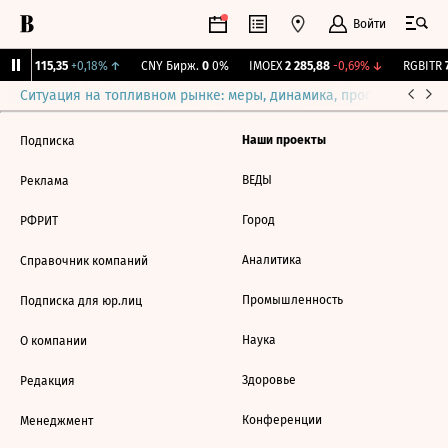
Войти
RGBI
115,35
+0,18%
↑
CNY Бирж.
0
0%
IMOEX
2 285,88
-0,69%
↓
RGBITR
7
Ситуация на топливном рынке: меры, динамика, прогнозы
Выб
Наши проекты
Подписка
ВЕДЫ
Реклама
Город
РФРИТ
Аналитика
Справочник компаний
Промышленность
Подписка для юр.лиц
Наука
О компании
Здоровье
Редакция
Конференции
Менеджмент