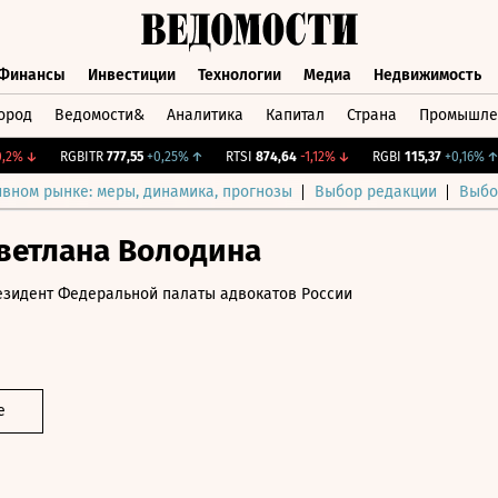
Финансы
Инвестиции
Технологии
Медиа
Недвижимость
ород
Ведомости&
Аналитика
Капитал
Страна
Промышле
а
Финансы
Инвестиции
Технологии
Медиа
Недвижимос
%
↓
RGBITR
777,55
+0,25%
↑
RTSI
874,64
-1,12%
↓
RGBI
115,37
+0,16%
↑
ивном рынке: меры, динамика, прогнозы
Выбор редакции
Выбо
ветлана Володина
езидент Федеральной палаты адвокатов России
е