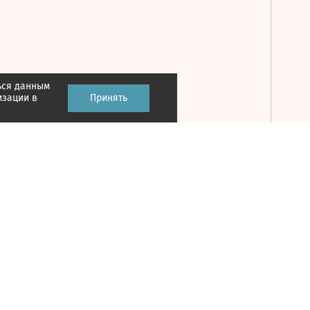
ься данным
Принять
изации в