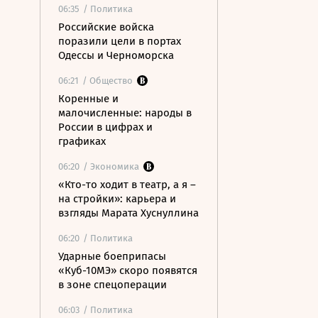
06:35
/ Политика
Российские войска
поразили цели в портах
Одессы и Черноморска
06:21
/ Общество
Коренные и
малочисленные: народы в
России в цифрах и
графиках
06:20
/ Экономика
«Кто-то ходит в театр, а я –
на стройки»: карьера и
взгляды Марата Хуснуллина
06:20
/ Политика
Ударные боеприпасы
«Куб-10МЭ» скоро появятся
в зоне спецоперации
06:03
/ Политика