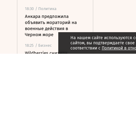
18:30
/ Политика
Анкара предложила
объявить мораторий на
военные действия в
Черном море
На нашем сайте используются c
сайтом, вы подтверждаете свое
18:25
/ Бизнес
соответствии с
Политикой в отн
Wildberries снизила
расходы продавцов при
продажах с их складов
18:02
/ Политика
Средства ПВО уничтожили
360 украинских БПЛА за
день
17:46
/
Страна
В Чите подросток погиб,
пытаясь спасти тонущего
друга
17:34
/ Политика