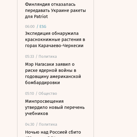
Финляндия отказалась
передавать Украине ракеты
для Patriot
06:00
/
ESG
Экспедиция обнаружила
краснокнижные растения в
горах Карачаево-Черкесии
05:33
/ Политика
Мэр Нагасаки заявил о
риске ядерной войны в
годовщину американской
бомбардировки
05:10
/ Общество
Минпросвещения
утвердило новый перечень
учебников
04:30
/ Политика
Ночью над Россией сбито