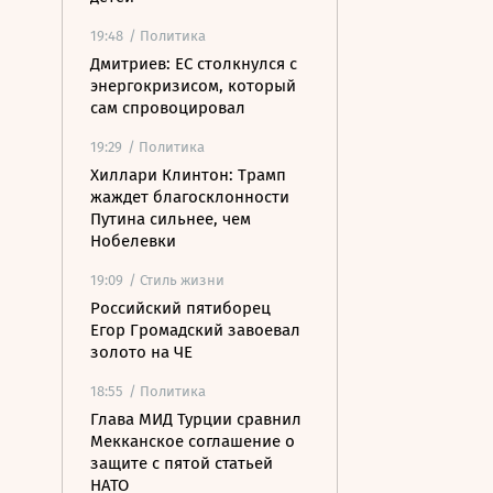
19:48
/ Политика
Дмитриев: ЕС столкнулся с
энергокризисом, который
сам спровоцировал
19:29
/ Политика
Хиллари Клинтон: Трамп
жаждет благосклонности
Путина сильнее, чем
Нобелевки
19:09
/ Стиль жизни
Российский пятиборец
Егор Громадский завоевал
золото на ЧЕ
18:55
/ Политика
Глава МИД Турции сравнил
Мекканское соглашение о
защите с пятой статьей
НАТО