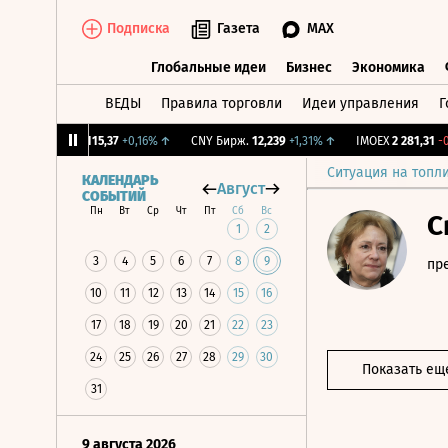
Подписка
Газета
MAX
Глобальные идеи
Бизнес
Экономика
ВЕДЫ
Правила торговли
Идеи управления
Г
Глобальные идеи
Бизнес
Экономик
%
↓
RGBI
115,37
+0,16%
↑
CNY Бирж.
12,239
+1,31%
↑
IMOEX
2 281,31
-0,2
Ситуация на топл
КАЛЕНДАРЬ
Август
СОБЫТИЙ
Пн
Вт
Ср
Чт
Пт
Сб
Вс
С
1
2
3
4
5
6
7
8
9
пр
10
11
12
13
14
15
16
17
18
19
20
21
22
23
24
25
26
27
28
29
30
Показать ещ
31
9 августа 2026