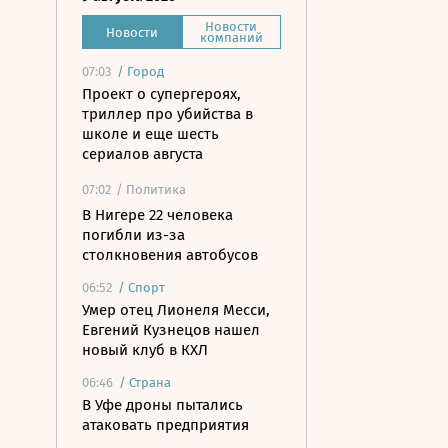
Новости
Новости
компаний
07:03
/
Город
Проект о супергероях,
триллер про убийства в
школе и еще шесть
сериалов августа
07:02
/ Политика
В Нигере 22 человека
погибли из-за
столкновения автобусов
06:52
/
Спорт
Умер отец Лионеля Месси,
Евгений Кузнецов нашел
новый клуб в КХЛ
06:46
/
Страна
В Уфе дроны пытались
атаковать предприятия