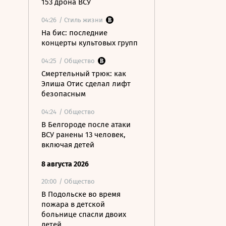
153 дрона ВСУ
04:26
/ Стиль жизни
На бис: последние
концерты культовых групп
04:25
/ Общество
Смертельный трюк: как
Элиша Отис сделал лифт
безопасным
04:24
/ Общество
В Белгороде после атаки
ВСУ ранены 13 человек,
включая детей
8 августа 2026
20:00
/ Общество
В Подольске во время
пожара в детской
больнице спасли двоих
детей