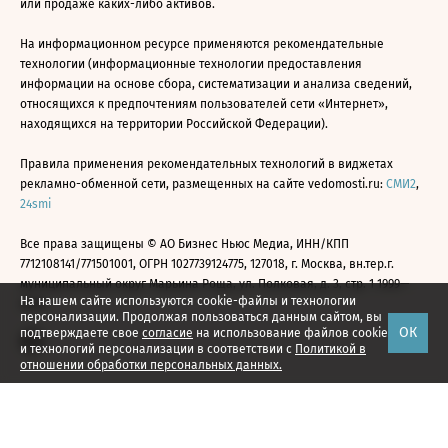
или продаже каких-либо активов.
На информационном ресурсе применяются рекомендательные
технологии (информационные технологии предоставления
информации на основе сбора, систематизации и анализа сведений,
относящихся к предпочтениям пользователей сети «Интернет»,
находящихся на территории Российской Федерации).
Правила применения рекомендательных технологий в виджетах
рекламно-обменной сети, размещенных на сайте vedomosti.ru:
СМИ2
,
24smi
Все права защищены © АО Бизнес Ньюс Медиа, ИНН/КПП
7712108141/771501001, ОГРН 1027739124775, 127018, г. Москва, вн.тер.г.
муниципальный округ Марьина Роща, ул. Полковая, д. 3, стр. 1 1999—
На нашем сайте используются cookie-файлы и технологии
2026
персонализации. Продолжая пользоваться данным сайтом, вы
ОК
подтверждаете свое
согласие
на использование файлов cookie
и технологий персонализации в соответствии с
Политикой в
отношении обработки персональных данных.