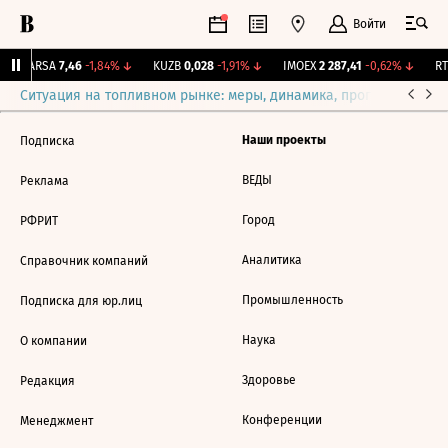
Войти
↑
ARSA
7,46
-1,84%
↓
KUZB
0,028
-1,91%
↓
IMOEX
2 287,41
-0,62%
↓
RTS
Ситуация на топливном рынке: меры, динамика, прогнозы
Выб
Наши проекты
Подписка
ВЕДЫ
Реклама
Город
РФРИТ
Аналитика
Справочник компаний
Промышленность
Подписка для юр.лиц
Наука
О компании
Здоровье
Редакция
Конференции
Менеджмент