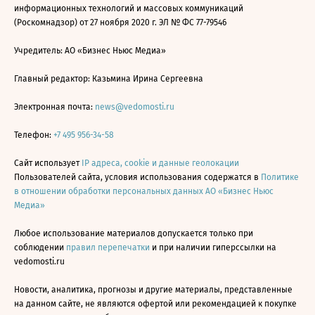
информационных технологий и массовых коммуникаций
(Роскомнадзор) от 27 ноября 2020 г. ЭЛ № ФС 77-79546
Учредитель: АО «Бизнес Ньюс Медиа»
Главный редактор: Казьмина Ирина Сергеевна
Электронная почта:
news@vedomosti.ru
Телефон:
+7 495 956-34-58
Сайт использует
IP адреса, cookie и данные геолокации
Пользователей сайта, условия использования содержатся в
Политике
в отношении обработки персональных данных АО «Бизнес Ньюс
Медиа»
Любое использование материалов допускается только при
соблюдении
правил перепечатки
и при наличии гиперссылки на
vedomosti.ru
Новости, аналитика, прогнозы и другие материалы, представленные
на данном сайте, не являются офертой или рекомендацией к покупке