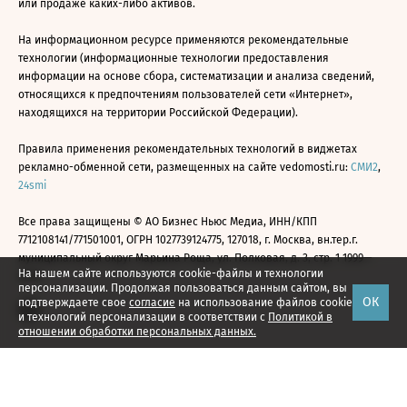
или продаже каких-либо активов.
На информационном ресурсе применяются рекомендательные
технологии (информационные технологии предоставления
информации на основе сбора, систематизации и анализа сведений,
относящихся к предпочтениям пользователей сети «Интернет»,
находящихся на территории Российской Федерации).
Правила применения рекомендательных технологий в виджетах
рекламно-обменной сети, размещенных на сайте vedomosti.ru:
СМИ2
,
24smi
Все права защищены © АО Бизнес Ньюс Медиа, ИНН/КПП
7712108141/771501001, ОГРН 1027739124775, 127018, г. Москва, вн.тер.г.
муниципальный округ Марьина Роща, ул. Полковая, д. 3, стр. 1 1999—
На нашем сайте используются cookie-файлы и технологии
2026
персонализации. Продолжая пользоваться данным сайтом, вы
ОК
подтверждаете свое
согласие
на использование файлов cookie
и технологий персонализации в соответствии с
Политикой в
отношении обработки персональных данных.