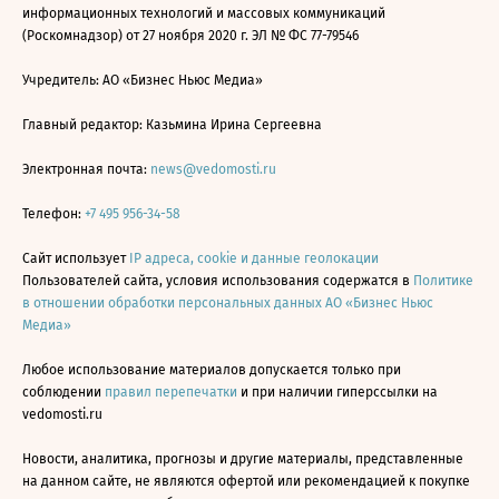
информационных технологий и массовых коммуникаций
(Роскомнадзор) от 27 ноября 2020 г. ЭЛ № ФС 77-79546
Учредитель: АО «Бизнес Ньюс Медиа»
Главный редактор: Казьмина Ирина Сергеевна
Электронная почта:
news@vedomosti.ru
Телефон:
+7 495 956-34-58
Сайт использует
IP адреса, cookie и данные геолокации
Пользователей сайта, условия использования содержатся в
Политике
в отношении обработки персональных данных АО «Бизнес Ньюс
Медиа»
Любое использование материалов допускается только при
соблюдении
правил перепечатки
и при наличии гиперссылки на
vedomosti.ru
Новости, аналитика, прогнозы и другие материалы, представленные
на данном сайте, не являются офертой или рекомендацией к покупке