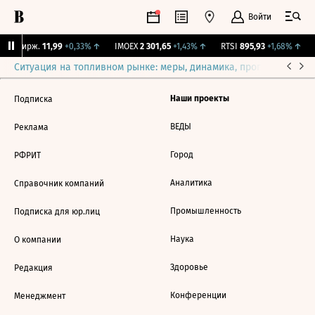
Войти
CNY Бирж.
11,99
+0,33%
↑
IMOEX
2 301,65
+1,43%
↑
RTSI
895,93
+1,68%
↑
Ситуация на топливном рынке: меры, динамика, прогнозы
Выб
Наши проекты
Подписка
ВЕДЫ
Реклама
Город
РФРИТ
Аналитика
Справочник компаний
Промышленность
Подписка для юр.лиц
Наука
О компании
Здоровье
Редакция
Конференции
Менеджмент