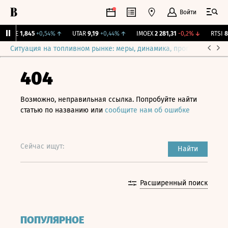
Войти
LIFE
1,845
+0,54%
↑
UTAR
9,19
+0,44%
↑
IMOEX
2 281,31
-0,2%
↓
RTSI
87
Ситуация на топливном рынке: меры, динамика, прогнозы
Выб
404
Возможно, неправильная ссылка. Попробуйте найти
статью по названию или
сообщите нам об ошибке
Сейчас ищут:
Найти
Расширенный поиск
ПОПУЛЯРНОЕ