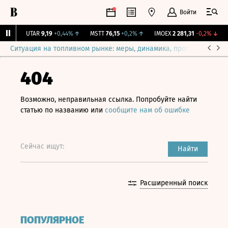
Войти
1%
↑
UTAR
9,19
+0,44%
↑
MSTT
76,15
+0,2%
↑
IMOEX
2 281,31
-0,2%
↓
R
Ситуация на топливном рынке: меры, динамика, прогнозы
Выб
404
Возможно, неправильная ссылка. Попробуйте найти
статью по названию или
сообщите нам об ошибке
Сейчас ищут:
Найти
Расширенный поиск
ПОПУЛЯРНОЕ