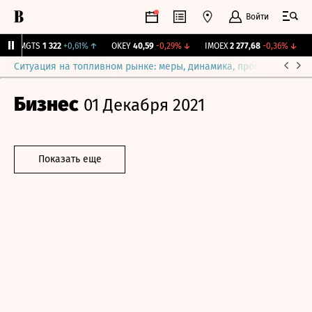
Войти
MGTS
1 322
+0,61%
↑
OKEY
40,59
-0,29%
↓
IMOEX
2 277,68
-0,36%
↓
R
Ситуация на топливном рынке: меры, динамика, прогнозы
Выб
Бизнес
01 Декабря 2021
Показать еще