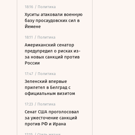
18:16
/ Политика
Хуситы атаковали военную
базу просаудовских сил в
Йемене
18:11
/ Политика
Американский сенатор
предупредил о рисках из-
за новых санкций против
России
17:47
/ Политика
Зеленский впервые
прилетел в Белград с
официальным визитом
17:23
/ Политика
Сенат США проголосовал
за ужесточение санкций
против РФ и Ирана
17:15
/ Стиль жизни