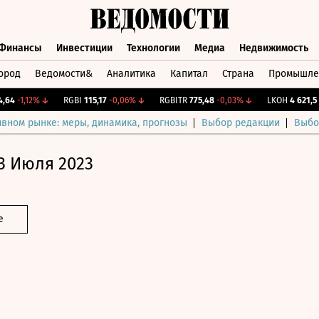
Финансы
Инвестиции
Технологии
Медиа
Недвижимость
ород
Ведомости&
Аналитика
Капитал
Страна
Промышле
а
Финансы
Инвестиции
Технологии
Медиа
Недвижимос
-1,12%
↓
RGBI
115,17
-0,06%
↓
RGBITR
775,48
-0,03%
↓
LKOH
4 621,5
-0,
ивном рынке: меры, динамика, прогнозы
Выбор редакции
Выбо
3 Июля 2023
е