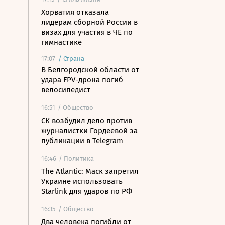
Хорватия отказала
лидерам сборной России в
визах для участия в ЧЕ по
гимнастике
17:07
/
Страна
В Белгородской области от
удара FPV-дрона погиб
велосипедист
16:51
/ Общество
СК возбудил дело против
журналистки Гордеевой за
публикации в Telegram
16:46
/ Политика
The Atlantic: Маск запретил
Украине использовать
Starlink для ударов по РФ
16:35
/ Общество
Два человека погибли от