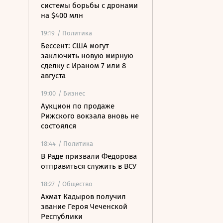
системы борьбы с дронами
на $400 млн
19:19
/ Политика
Бессент: США могут
заключить новую мирную
сделку с Ираном 7 или 8
августа
19:00
/ Бизнес
Аукцион по продаже
Рижского вокзала вновь не
состоялся
18:44
/ Политика
В Раде призвали Федорова
отправиться служить в ВСУ
18:27
/ Общество
Ахмат Кадыров получил
звание Героя Чеченской
Республики