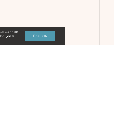
ься данным
Принять
изации в