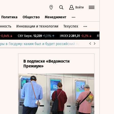
Войти
Политика
Общество
Менеджмент
нность
Инновации и технологии
Техуспех
ть
Политика
Общество
Менеджмент
64%
↓
CNY Бирж.
12,239
+1,31%
↑
IMOEX
2 281,31
-0,2%
↓
RTSI
874,64
-1,1
ры в Госдуму: каким был и будет российский парламент
Война н
В подписке «Ведомости
Премиум»