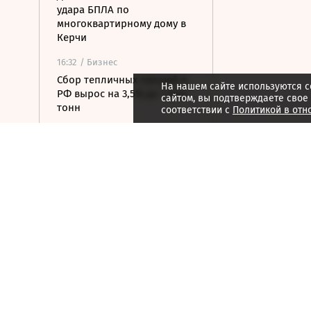
удара БПЛА по
многоквартирному дому в
Керчи
16:32
/ Бизнес
Сбор тепличных овощей в
На нашем сайте используются c
РФ вырос на 3,5% до 1 млн
сайтом, вы подтверждаете свое
тонн
соответствии с
Политикой в отн
16:23
/ Политика
Суд США остановил проект
строительства бального
зала в Белом доме
16:11
/ Политика
СМИ: Иран хочет отмены
санкций США в обмен на
открытие Ормузского
пролива
16:04
/ Политика
Транспортный коллапс