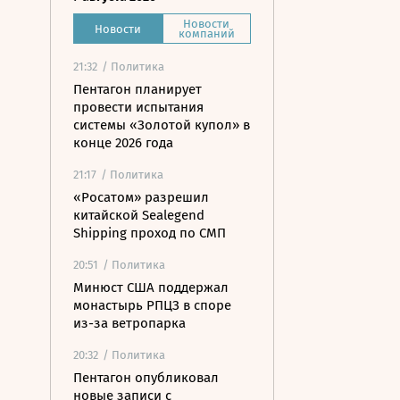
Новости
Новости
компаний
21:32
/ Политика
Пентагон планирует
провести испытания
системы «Золотой купол» в
конце 2026 года
21:17
/ Политика
«Росатом» разрешил
китайской Sealegend
Shipping проход по СМП
20:51
/ Политика
Минюст США поддержал
монастырь РПЦЗ в споре
из-за ветропарка
20:32
/ Политика
Пентагон опубликовал
новые записи с