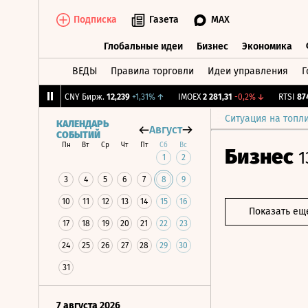
Подписка
Газета
MAX
Глобальные идеи
Бизнес
Экономика
ВЕДЫ
Правила торговли
Идеи управления
Г
Глобальные идеи
Бизнес
Экономик
-0,64%
↓
CNY Бирж.
12,239
+1,31%
↑
IMOEX
2 281,31
-0,2%
↓
RTSI
874,64
Ситуация на топл
КАЛЕНДАРЬ
Август
СОБЫТИЙ
Пн
Вт
Ср
Чт
Пт
Сб
Вс
Бизнес
1
1
2
3
4
5
6
7
8
9
10
11
12
13
14
15
16
Показать ещ
17
18
19
20
21
22
23
24
25
26
27
28
29
30
31
7 августа 2026