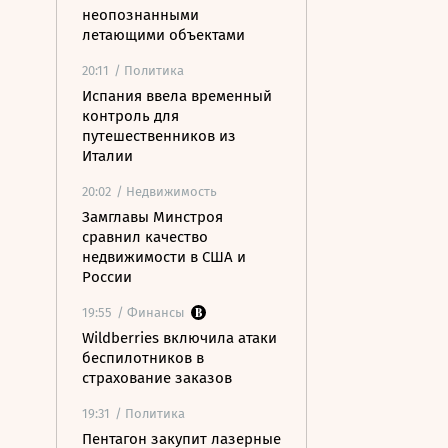
неопознанными
летающими объектами
20:11
/ Политика
Испания ввела временный
контроль для
путешественников из
Италии
20:02
/ Недвижимость
Замглавы Минстроя
сравнил качество
недвижимости в США и
России
19:55
/ Финансы
Wildberries включила атаки
беспилотников в
страхование заказов
19:31
/ Политика
Пентагон закупит лазерные