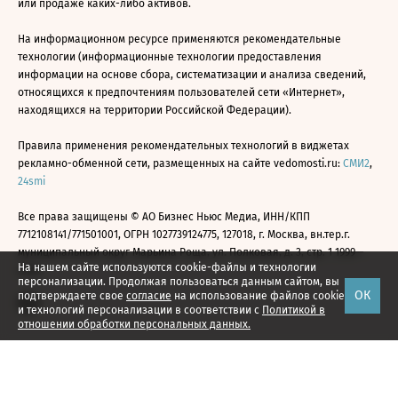
или продаже каких-либо активов.
На информационном ресурсе применяются рекомендательные
технологии (информационные технологии предоставления
информации на основе сбора, систематизации и анализа сведений,
относящихся к предпочтениям пользователей сети «Интернет»,
находящихся на территории Российской Федерации).
Правила применения рекомендательных технологий в виджетах
рекламно-обменной сети, размещенных на сайте vedomosti.ru:
СМИ2
,
24smi
Все права защищены © АО Бизнес Ньюс Медиа, ИНН/КПП
7712108141/771501001, ОГРН 1027739124775, 127018, г. Москва, вн.тер.г.
муниципальный округ Марьина Роща, ул. Полковая, д. 3, стр. 1 1999—
На нашем сайте используются cookie-файлы и технологии
2026
персонализации. Продолжая пользоваться данным сайтом, вы
ОК
подтверждаете свое
согласие
на использование файлов cookie
и технологий персонализации в соответствии с
Политикой в
отношении обработки персональных данных.