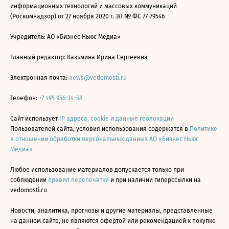
информационных технологий и массовых коммуникаций
(Роскомнадзор) от 27 ноября 2020 г. ЭЛ № ФС 77-79546
Учредитель: АО «Бизнес Ньюс Медиа»
Главный редактор: Казьмина Ирина Сергеевна
Электронная почта:
news@vedomosti.ru
Телефон:
+7 495 956-34-58
Сайт использует
IP адреса, cookie и данные геолокации
Пользователей сайта, условия использования содержатся в
Политике
в отношении обработки персональных данных АО «Бизнес Ньюс
Медиа»
Любое использование материалов допускается только при
соблюдении
правил перепечатки
и при наличии гиперссылки на
vedomosti.ru
Новости, аналитика, прогнозы и другие материалы, представленные
на данном сайте, не являются офертой или рекомендацией к покупке