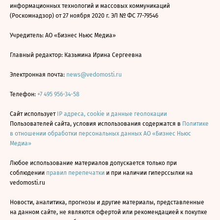
информационных технологий и массовых коммуникаций
(Роскомнадзор) от 27 ноября 2020 г. ЭЛ № ФС 77-79546
Учредитель: АО «Бизнес Ньюс Медиа»
Главный редактор: Казьмина Ирина Сергеевна
Электронная почта:
news@vedomosti.ru
Телефон:
+7 495 956-34-58
Сайт использует
IP адреса, cookie и данные геолокации
Пользователей сайта, условия использования содержатся в
Политике
в отношении обработки персональных данных АО «Бизнес Ньюс
Медиа»
Любое использование материалов допускается только при
соблюдении
правил перепечатки
и при наличии гиперссылки на
vedomosti.ru
Новости, аналитика, прогнозы и другие материалы, представленные
на данном сайте, не являются офертой или рекомендацией к покупке