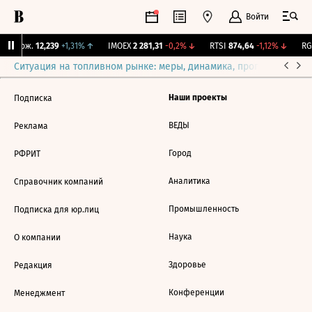
Войти
Y Бирж.
12,239
+1,31%
↑
IMOEX
2 281,31
-0,2%
↓
RTSI
874,64
-1,12%
↓
RGB
Ситуация на топливном рынке: меры, динамика, прогнозы
Выб
Наши проекты
Подписка
ВЕДЫ
Реклама
Город
РФРИТ
Аналитика
Справочник компаний
Промышленность
Подписка для юр.лиц
Наука
О компании
Здоровье
Редакция
Конференции
Менеджмент