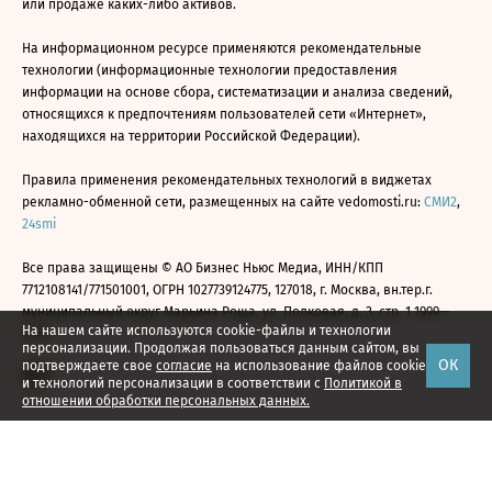
или продаже каких-либо активов.
На информационном ресурсе применяются рекомендательные
технологии (информационные технологии предоставления
информации на основе сбора, систематизации и анализа сведений,
относящихся к предпочтениям пользователей сети «Интернет»,
находящихся на территории Российской Федерации).
Правила применения рекомендательных технологий в виджетах
рекламно-обменной сети, размещенных на сайте vedomosti.ru:
СМИ2
,
24smi
Все права защищены © АО Бизнес Ньюс Медиа, ИНН/КПП
7712108141/771501001, ОГРН 1027739124775, 127018, г. Москва, вн.тер.г.
муниципальный округ Марьина Роща, ул. Полковая, д. 3, стр. 1 1999—
На нашем сайте используются cookie-файлы и технологии
2026
персонализации. Продолжая пользоваться данным сайтом, вы
ОК
подтверждаете свое
согласие
на использование файлов cookie
и технологий персонализации в соответствии с
Политикой в
отношении обработки персональных данных.