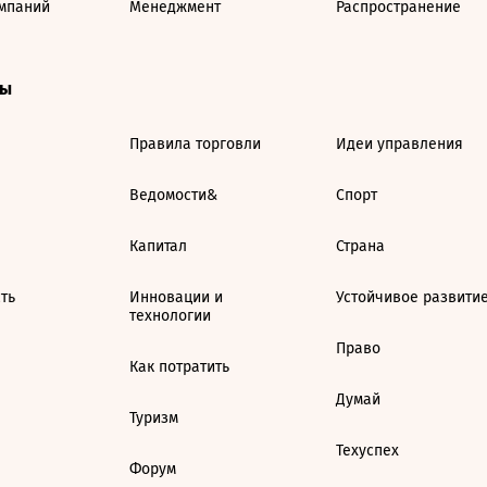
мпаний
Менеджмент
Распространение
ты
Правила торговли
Идеи управления
Ведомости&
Спорт
Капитал
Страна
ть
Инновации и
Устойчивое развити
технологии
Право
Как потратить
Думай
Туризм
Техуспех
Форум