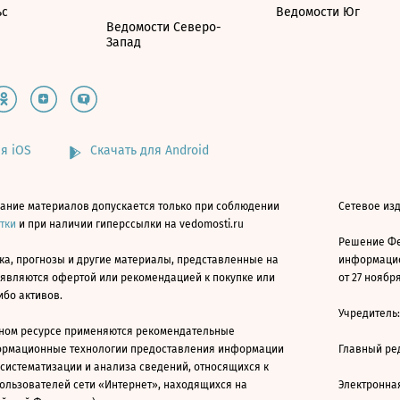
ьс
Ведомости Юг
Ведомости Северо-
Запад
я iOS
Скачать для Android
ание материалов допускается только при соблюдении
Сетевое изд
атки
и при наличии гиперссылки на vedomosti.ru
Решение Фе
ка, прогнозы и другие материалы, представленные на
информацио
 являются офертой или рекомендацией к покупке или
от 27 ноября
ибо активов.
Учредитель
ном ресурсе применяются рекомендательные
ормационные технологии предоставления информации
Главный ре
 систематизации и анализа сведений, относящихся к
ользователей сети «Интернет», находящихся на
Электронна