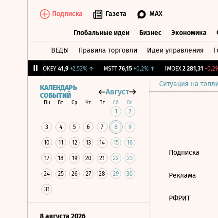
Подписка
Газета
MAX
Глобальные идеи
Бизнес
Экономика
ВЕДЫ
Правила торговли
Идеи управления
Г
Глобальные идеи
Бизнес
Экономик
39
+1,31%
↑
OKEY
41,9
+2,52%
↑
MSTT
76,15
+0,2%
↑
IMOEX
2 281,31
-0,2%
Ситуация на топл
КАЛЕНДАРЬ
Август
СОБЫТИЙ
Пн
Вт
Ср
Чт
Пт
Сб
Вс
1
2
3
4
5
6
7
8
9
10
11
12
13
14
15
16
Подписка
17
18
19
20
21
22
23
24
25
26
27
28
29
30
Реклама
31
РФРИТ
8 августа 2026