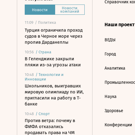
Справочник ко
Новости
Новости
компаний
11:09
/ Политика
Наши проек
Турция ограничила проход
судов в Черное море через
ВЕДЫ
пролив Дарданеллы
10:56
/
Страна
Город
В Геленджике закрыли
пляжи из-за угрозы атаки
Аналитика
10:48
/
Технологии и
Инновации
Промышленнос
Школьников, выигравших
мировую олимпиаду по ИИ,
Наука
пригласили на работу в Т-
банке
Здоровье
10:48
/
Спорт
Против ветра: почему в
Конференции
ФИФА отказались
продавать права на ЧМ