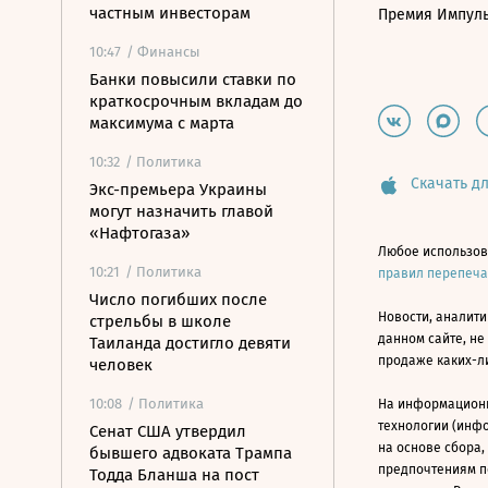
частным инвесторам
Премия Импул
10:47
/ Финансы
Банки повысили ставки по
краткосрочным вкладам до
максимума с марта
10:32
/ Политика
Скачать дл
Экс-премьера Украины
могут назначить главой
«Нафтогаза»
Любое использов
10:21
/ Политика
правил перепеч
Число погибших после
Новости, аналити
стрельбы в школе
данном сайте, не
Таиланда достигло девяти
продаже каких-л
человек
10:08
/ Политика
На информацион
технологии (инф
Сенат США утвердил
на основе сбора,
бывшего адвоката Трампа
предпочтениям п
Тодда Бланша на пост