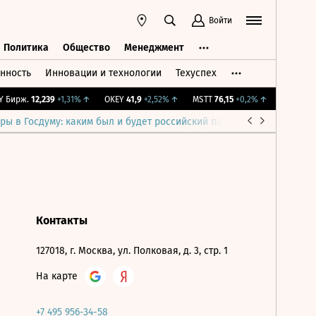
Войти
Политика
Общество
Менеджмент
нность
Инновации и технологии
Техуспех
ть
Политика
Общество
Менеджмент
 Бирж.
12,239
+1,31%
↑
OKEY
41,9
+2,52%
↑
MSTT
76,15
+0,2%
↑
IMOEX
2 28
ры в Госдуму: каким был и будет российский парламент
Война н
Контакты
127018, г. Москва, ул. Полковая, д. 3, стр. 1
На карте
+7 495 956-34-58