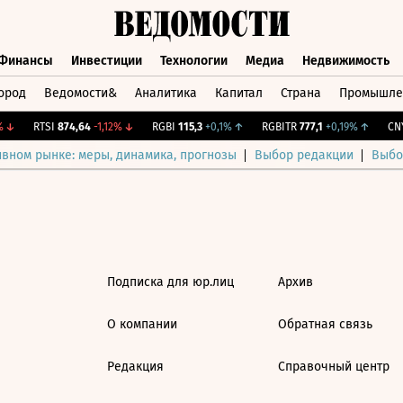
Финансы
Инвестиции
Технологии
Медиа
Недвижимость
ород
Ведомости&
Аналитика
Капитал
Страна
Промышле
а
Финансы
Инвестиции
Технологии
Медиа
Недвижимос
↓
RTSI
874,64
-1,12%
↓
RGBI
115,3
+0,1%
↑
RGBITR
777,1
+0,19%
↑
CNY
ивном рынке: меры, динамика, прогнозы
Выбор редакции
Выбо
Подписка для юр.лиц
Архив
О компании
Обратная связь
Редакция
Справочный центр