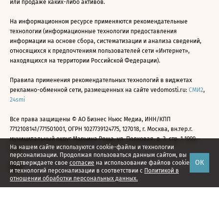
или продаже каких-либо активов.
На информационном ресурсе применяются рекомендательные
технологии (информационные технологии предоставления
информации на основе сбора, систематизации и анализа сведений,
относящихся к предпочтениям пользователей сети «Интернет»,
находящихся на территории Российской Федерации).
Правила применения рекомендательных технологий в виджетах
рекламно-обменной сети, размещенных на сайте vedomosti.ru:
СМИ2
,
24smi
Все права защищены © АО Бизнес Ньюс Медиа, ИНН/КПП
7712108141/771501001, ОГРН 1027739124775, 127018, г. Москва, вн.тер.г.
муниципальный округ Марьина Роща, ул. Полковая, д. 3, стр. 1 1999—
На нашем сайте используются cookie-файлы и технологии
2026
персонализации. Продолжая пользоваться данным сайтом, вы
ОК
подтверждаете свое
согласие
на использование файлов cookie
и технологий персонализации в соответствии с
Политикой в
отношении обработки персональных данных.