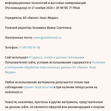
информационных технологий и массовых коммуникаций
(Роскомнадзор) от 27 ноября 2020 г. ЭЛ № ФС 77-79546
Учредитель: АО «Бизнес Ньюс Медиа»
Главный редактор: Казьмина Ирина Сергеевна
Электронная почта:
news@vedomosti.ru
Телефон:
+7 495 956-34-58
Сайт использует
IP адреса, cookie и данные геолокации
Пользователей сайта, условия использования содержатся в
Политике
в отношении обработки персональных данных АО «Бизнес Ньюс
Медиа»
Любое использование материалов допускается только при
соблюдении
правил перепечатки
и при наличии гиперссылки на
vedomosti.ru
Новости, аналитика, прогнозы и другие материалы, представленные
на данном сайте, не являются офертой или рекомендацией к покупке