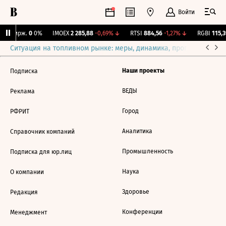
Войти
NY Бирж.
0
0%
IMOEX
2 285,88
-0,69%
↓
RTSI
884,56
-1,27%
↓
RGBI
115,3
Ситуация на топливном рынке: меры, динамика, прогнозы
Выб
Наши проекты
Подписка
ВЕДЫ
Реклама
Город
РФРИТ
Аналитика
Справочник компаний
Промышленность
Подписка для юр.лиц
Наука
О компании
Здоровье
Редакция
Конференции
Менеджмент