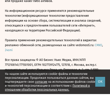
или продаже каких-либо активов.
На информационном ресурсе применяются рекомендательные
технологии (информационные технологии предоставления
информации на основе сбора, систематизации и анализа сведений,
относящихся к предпочтениям пользователей сети «Интернет»,
находящихся на территории Российской Федерации).
Правила применения рекомендательных технологий в виджетах
рекламно-обменной сети, размещенных на сайте vedomosti.ru:
СМИ2
,
24smi
Все права защищены © АО Бизнес Ньюс Медиа, ИНН/КПП
7712108141/771501001, ОГРН 1027739124775, 127018, г. Москва, вн.тер.г.
муниципальный округ Марьина Роща, ул. Полковая, д. 3, стр. 1 1999—
На нашем сайте используются cookie-файлы и технологии
2026
персонализации. Продолжая пользоваться данным сайтом, вы
ОК
подтверждаете свое
согласие
на использование файлов cookie
и технологий персонализации в соответствии с
Политикой в
отношении обработки персональных данных.