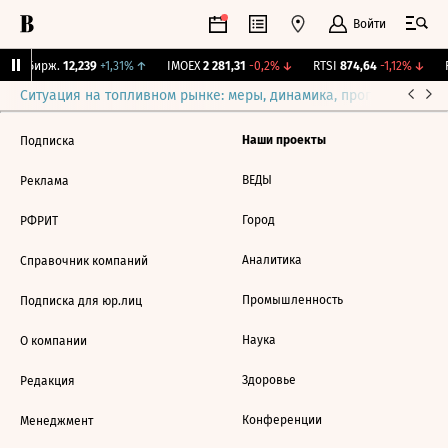
Войти
CNY Бирж.
12,239
+1,31%
↑
IMOEX
2 281,31
-0,2%
↓
RTSI
874,64
-1,12%
↓
R
Ситуация на топливном рынке: меры, динамика, прогнозы
Выб
Наши проекты
Подписка
ВЕДЫ
Реклама
Город
РФРИТ
Аналитика
Справочник компаний
Промышленность
Подписка для юр.лиц
Наука
О компании
Здоровье
Редакция
Конференции
Менеджмент