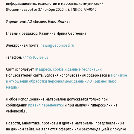
информационных технологий и массовых коммуникаций
(Роскомнадзор) от 27 ноября 2020 г. ЭЛ № ФС 77-79546
Учредитель: АО «Бизнес Ньюс Медиа»
Главный редактор: Казьмина Ирина Сергеевна
Электронная почта:
news@vedomosti.ru
Телефон:
+7 495 956-34-58
Сайт использует
IP адреса, cookie и данные геолокации
Пользователей сайта, условия использования содержатся в
Политике
в отношении обработки персональных данных АО «Бизнес Ньюс
Медиа»
Любое использование материалов допускается только при
соблюдении
правил перепечатки
и при наличии гиперссылки на
vedomosti.ru
Новости, аналитика, прогнозы и другие материалы, представленные
на данном сайте, не являются офертой или рекомендацией к покупке