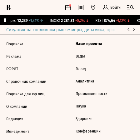
Войти
NY Бирж.
12,239
+1,31%
↑
IMOEX
2 281,31
-0,2%
↓
RTSI
874,64
-1,12%
↓
RG
Ситуация на топливном рынке: меры, динамика, прогнозы
Выб
Наши проекты
Подписка
ВЕДЫ
Реклама
Город
РФРИТ
Аналитика
Справочник компаний
Промышленность
Подписка для юр.лиц
Наука
О компании
Здоровье
Редакция
Конференции
Менеджмент