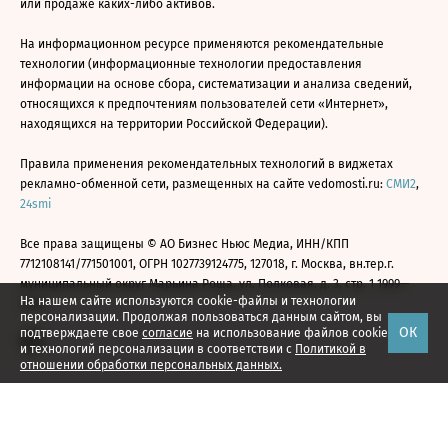
или продаже каких-либо активов.
На информационном ресурсе применяются рекомендательные
технологии (информационные технологии предоставления
информации на основе сбора, систематизации и анализа сведений,
относящихся к предпочтениям пользователей сети «Интернет»,
находящихся на территории Российской Федерации).
Правила применения рекомендательных технологий в виджетах
рекламно-обменной сети, размещенных на сайте vedomosti.ru:
СМИ2
,
24smi
Все права защищены © АО Бизнес Ньюс Медиа, ИНН/КПП
7712108141/771501001, ОГРН 1027739124775, 127018, г. Москва, вн.тер.г.
муниципальный округ Марьина Роща, ул. Полковая, д. 3, стр. 1 1999—
На нашем сайте используются cookie-файлы и технологии
2026
персонализации. Продолжая пользоваться данным сайтом, вы
ОК
подтверждаете свое
согласие
на использование файлов cookie
и технологий персонализации в соответствии с
Политикой в
отношении обработки персональных данных.