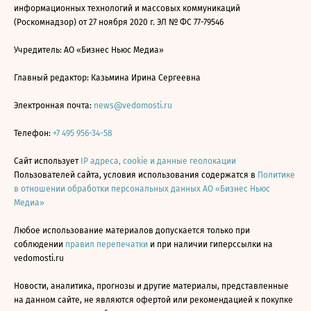
информационных технологий и массовых коммуникаций
(Роскомнадзор) от 27 ноября 2020 г. ЭЛ № ФС 77-79546
Учредитель: АО «Бизнес Ньюс Медиа»
Главный редактор: Казьмина Ирина Сергеевна
Электронная почта:
news@vedomosti.ru
Телефон:
+7 495 956-34-58
Сайт использует
IP адреса, cookie и данные геолокации
Пользователей сайта, условия использования содержатся в
Политике
в отношении обработки персональных данных АО «Бизнес Ньюс
Медиа»
Любое использование материалов допускается только при
соблюдении
правил перепечатки
и при наличии гиперссылки на
vedomosti.ru
Новости, аналитика, прогнозы и другие материалы, представленные
на данном сайте, не являются офертой или рекомендацией к покупке