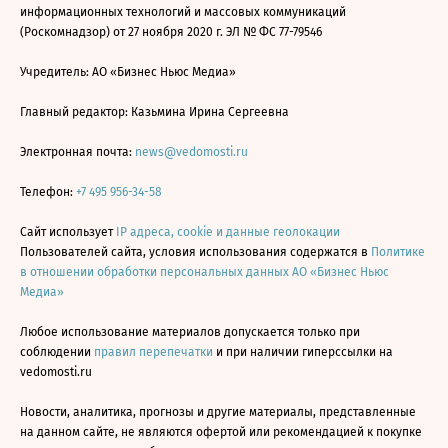
информационных технологий и массовых коммуникаций
(Роскомнадзор) от 27 ноября 2020 г. ЭЛ № ФС 77-79546
Учредитель: АО «Бизнес Ньюс Медиа»
Главный редактор: Казьмина Ирина Сергеевна
Электронная почта:
news@vedomosti.ru
Телефон:
+7 495 956-34-58
Сайт использует
IP адреса, cookie и данные геолокации
Пользователей сайта, условия использования содержатся в
Политике
в отношении обработки персональных данных АО «Бизнес Ньюс
Медиа»
Любое использование материалов допускается только при
соблюдении
правил перепечатки
и при наличии гиперссылки на
vedomosti.ru
Новости, аналитика, прогнозы и другие материалы, представленные
на данном сайте, не являются офертой или рекомендацией к покупке