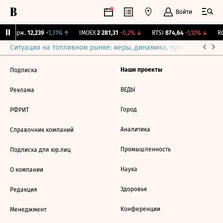
Войти
NY Бирж.
12,239
+1,31%
↑
IMOEX
2 281,31
-0,2%
↓
RTSI
874,64
-1,12%
↓
RG
Ситуация на топливном рынке: меры, динамика, прогнозы
Выб
Наши проекты
Подписка
ВЕДЫ
Реклама
Город
РФРИТ
Аналитика
Справочник компаний
Промышленность
Подписка для юр.лиц
Наука
О компании
Здоровье
Редакция
Конференции
Менеджмент