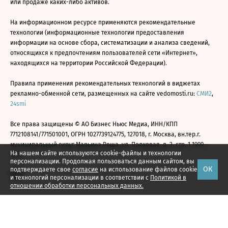
или продаже каких-либо активов.
На информационном ресурсе применяются рекомендательные
технологии (информационные технологии предоставления
информации на основе сбора, систематизации и анализа сведений,
относящихся к предпочтениям пользователей сети «Интернет»,
находящихся на территории Российской Федерации).
Правила применения рекомендательных технологий в виджетах
рекламно-обменной сети, размещенных на сайте vedomosti.ru:
СМИ2
,
24smi
Все права защищены © АО Бизнес Ньюс Медиа, ИНН/КПП
7712108141/771501001, ОГРН 1027739124775, 127018, г. Москва, вн.тер.г.
муниципальный округ Марьина Роща, ул. Полковая, д. 3, стр. 1 1999—
На нашем сайте используются cookie-файлы и технологии
2026
персонализации. Продолжая пользоваться данным сайтом, вы
ОК
подтверждаете свое
согласие
на использование файлов cookie
и технологий персонализации в соответствии с
Политикой в
отношении обработки персональных данных.