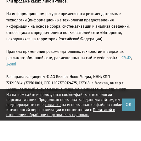
или продаже каких-либо активов.
На информационном ресурсе применяются рекомендательные
технологии (информационные технологии предоставления
информации на основе сбора, систематизации и анализа сведений,
относящихся к предпочтениям пользователей сети «Интернет»,
находящихся на территории Российской Федерации).
Правила применения рекомендательных технологий в виджетах
рекламно-обменной сети, размещенных на сайте vedomosti.ru:
СМИ2
,
24smi
Все права защищены © АО Бизнес Ньюс Медиа, ИНН/КПП
7712108141/771501001, ОГРН 1027739124775, 127018, г. Москва, вн.тер.г.
муниципальный округ Марьина Роща, ул. Полковая, д. 3, стр. 1 1999—
На нашем сайте используются cookie-файлы и технологии
2026
персонализации. Продолжая пользоваться данным сайтом, вы
ОК
подтверждаете свое
согласие
на использование файлов cookie
и технологий персонализации в соответствии с
Политикой в
отношении обработки персональных данных.