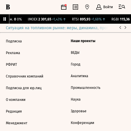
Войти
Y Бирж.
0
0%
IMOEX
2 301,65
+1,43%
↑
RTSI
895,93
+1,68%
↑
RGBI
115,36
+
Ситуация на топливном рынке: меры, динамика, прогнозы
Выб
Наши проекты
Подписка
ВЕДЫ
Реклама
Город
РФРИТ
Аналитика
Справочник компаний
Промышленность
Подписка для юр.лиц
Наука
О компании
Здоровье
Редакция
Конференции
Менеджмент