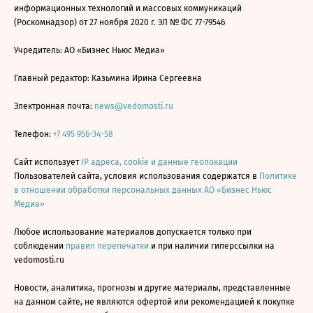
информационных технологий и массовых коммуникаций
(Роскомнадзор) от 27 ноября 2020 г. ЭЛ № ФС 77-79546
Учредитель: АО «Бизнес Ньюс Медиа»
Главный редактор: Казьмина Ирина Сергеевна
Электронная почта:
news@vedomosti.ru
Телефон:
+7 495 956-34-58
Сайт использует
IP адреса, cookie и данные геолокации
Пользователей сайта, условия использования содержатся в
Политике
в отношении обработки персональных данных АО «Бизнес Ньюс
Медиа»
Любое использование материалов допускается только при
соблюдении
правил перепечатки
и при наличии гиперссылки на
vedomosti.ru
Новости, аналитика, прогнозы и другие материалы, представленные
на данном сайте, не являются офертой или рекомендацией к покупке