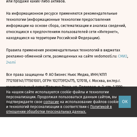
или продаже каких-либо активов.
На информационном ресурсе применяются рекомендательные
технологии (информационные технологии предоставления
информации на основе сбора, систематизации и анализа сведений,
относящихся к предпочтениям пользователей сети «Интернет»,
находящихся на территории Российской Федерации).
Правила применения рекомендательных технологий в виджетах
рекламно-обменной сети, размещенных на сайте vedomosti.ru:
СМИ2
,
24smi
Все права защищены © АО Бизнес Ньюс Медиа, ИНН/КПП
7712108141/771501001, ОГРН 1027739124775, 127018, г. Москва, вн.тер.г.
муниципальный округ Марьина Роща, ул. Полковая, д. 3, стр. 1 1999—
На нашем сайте используются cookie-файлы и технологии
2026
персонализации. Продолжая пользоваться данным сайтом, вы
ОК
подтверждаете свое
согласие
на использование файлов cookie
и технологий персонализации в соответствии с
Политикой в
отношении обработки персональных данных.