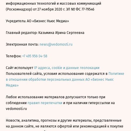
информационных технологий и массовых коммуникаций
(Роскомнадзор) от 27 ноября 2020 г. ЭЛ № ФС 77-79546
Учредитель: АО «Бизнес Ньюс Медиа»
Главный редактор: Казьмина Ирина Сергеевна
Электронная почта:
news@vedomosti.ru
Телефон:
+7 495 956-34-58
Сайт использует
IP адреса, cookie и данные геолокации
Пользователей сайта, условия использования содержатся в
Политике
в отношении обработки персональных данных АО «Бизнес Ньюс
Медиа»
Любое использование материалов допускается только при
соблюдении
правил перепечатки
и при наличии гиперссылки на
vedomosti.ru
Новости, аналитика, прогнозы и другие материалы, представленные
на данном сайте, не являются офертой или рекомендацией к покупке