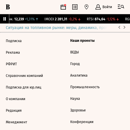
Войти
Y Бирж.
12,239
+1,31%
↑
IMOEX
2 281,31
-0,2%
↓
RTSI
874,64
-1,12%
↓
RGB
Ситуация на топливном рынке: меры, динамика, прогнозы
Выб
Наши проекты
Подписка
ВЕДЫ
Реклама
Город
РФРИТ
Аналитика
Справочник компаний
Промышленность
Подписка для юр.лиц
Наука
О компании
Здоровье
Редакция
Конференции
Менеджмент