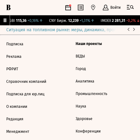
Войти
RGBI
115,36
+0,16%
↑
CNY Бирж.
12,239
+1,31%
↑
IMOEX
2 281,31
-0,2%
↓
Ситуация на топливном рынке: меры, динамика, прогнозы
Выб
Наши проекты
Подписка
ВЕДЫ
Реклама
Город
РФРИТ
Аналитика
Справочник компаний
Промышленность
Подписка для юр.лиц
Наука
О компании
Здоровье
Редакция
Конференции
Менеджмент