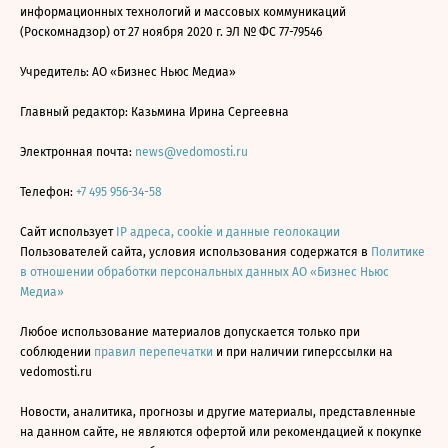
информационных технологий и массовых коммуникаций
(Роскомнадзор) от 27 ноября 2020 г. ЭЛ № ФС 77-79546
Учредитель: АО «Бизнес Ньюс Медиа»
Главный редактор: Казьмина Ирина Сергеевна
Электронная почта:
news@vedomosti.ru
Телефон:
+7 495 956-34-58
Сайт использует
IP адреса, cookie и данные геолокации
Пользователей сайта, условия использования содержатся в
Политике
в отношении обработки персональных данных АО «Бизнес Ньюс
Медиа»
Любое использование материалов допускается только при
соблюдении
правил перепечатки
и при наличии гиперссылки на
vedomosti.ru
Новости, аналитика, прогнозы и другие материалы, представленные
на данном сайте, не являются офертой или рекомендацией к покупке