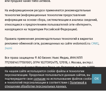
или продаже каких-либо активов.
На информационном ресурсе применяются рекомендательные
технологии (информационные технологии предоставления
информации на основе сбора, систематизации и анализа сведений,
относящихся к предпочтениям пользователей сети «Интернет»,
находящихся на территории Российской Федерации).
Правила применения рекомендательных технологий в виджетах
рекламно-обменной сети, размещенных на сайте vedomosti.ru:
СМИ2
,
24smi
Все права защищены © АО Бизнес Ньюс Медиа, ИНН/КПП
7712108141/771501001, ОГРН 1027739124775, 127018, г. Москва, вн.тер.г.
муниципальный округ Марьина Роща, ул. Полковая, д. 3, стр. 1 1999—
На нашем сайте используются cookie-файлы и технологии
2026
персонализации. Продолжая пользоваться данным сайтом, вы
ОК
подтверждаете свое
согласие
на использование файлов cookie
и технологий персонализации в соответствии с
Политикой в
отношении обработки персональных данных.