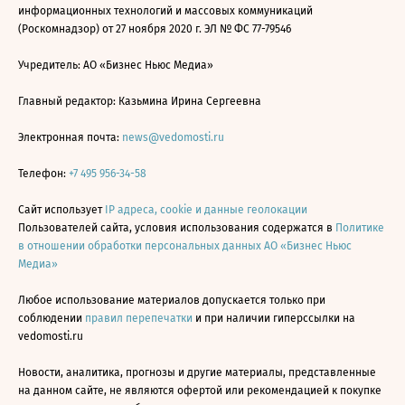
информационных технологий и массовых коммуникаций
(Роскомнадзор) от 27 ноября 2020 г. ЭЛ № ФС 77-79546
Учредитель: АО «Бизнес Ньюс Медиа»
Главный редактор: Казьмина Ирина Сергеевна
Электронная почта:
news@vedomosti.ru
Телефон:
+7 495 956-34-58
Сайт использует
IP адреса, cookie и данные геолокации
Пользователей сайта, условия использования содержатся в
Политике
в отношении обработки персональных данных АО «Бизнес Ньюс
Медиа»
Любое использование материалов допускается только при
соблюдении
правил перепечатки
и при наличии гиперссылки на
vedomosti.ru
Новости, аналитика, прогнозы и другие материалы, представленные
на данном сайте, не являются офертой или рекомендацией к покупке