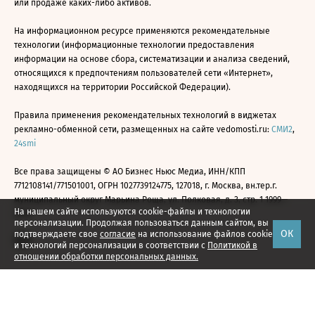
или продаже каких-либо активов.
На информационном ресурсе применяются рекомендательные
технологии (информационные технологии предоставления
информации на основе сбора, систематизации и анализа сведений,
относящихся к предпочтениям пользователей сети «Интернет»,
находящихся на территории Российской Федерации).
Правила применения рекомендательных технологий в виджетах
рекламно-обменной сети, размещенных на сайте vedomosti.ru:
СМИ2
,
24smi
Все права защищены © АО Бизнес Ньюс Медиа, ИНН/КПП
7712108141/771501001, ОГРН 1027739124775, 127018, г. Москва, вн.тер.г.
муниципальный округ Марьина Роща, ул. Полковая, д. 3, стр. 1 1999—
На нашем сайте используются cookie-файлы и технологии
2026
персонализации. Продолжая пользоваться данным сайтом, вы
ОК
подтверждаете свое
согласие
на использование файлов cookie
и технологий персонализации в соответствии с
Политикой в
отношении обработки персональных данных.