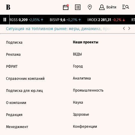
Войти
↑
RGSS
0,209
+2,05%
↑
BISVP
9,6
+0,21%
↑
IMOEX
2 281,31
-0,2%
↓
RT
Ситуация на топливном рынке: меры, динамика, прогнозы
Выб
Наши проекты
Подписка
ВЕДЫ
Реклама
Город
РФРИТ
Аналитика
Справочник компаний
Промышленность
Подписка для юр.лиц
Наука
О компании
Здоровье
Редакция
Конференции
Менеджмент