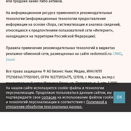
или продаже каких-либо активов.
На информационном ресурсе применяются рекомендательные
технологии (информационные технологии предоставления
информации на основе сбора, систематизации и анализа сведений,
относящихся к предпочтениям пользователей сети «Интернет»,
находящихся на территории Российской Федерации).
Правила применения рекомендательных технологий в виджетах
рекламно-обменной сети, размещенных на сайте vedomosti.ru:
СМИ2
,
24smi
Все права защищены © АО Бизнес Ньюс Медиа, ИНН/КПП
7712108141/771501001, ОГРН 1027739124775, 127018, г. Москва, вн.тер.г.
муниципальный округ Марьина Роща, ул. Полковая, д. 3, стр. 1 1999—
На нашем сайте используются cookie-файлы и технологии
2026
персонализации. Продолжая пользоваться данным сайтом, вы
ОК
подтверждаете свое
согласие
на использование файлов cookie
и технологий персонализации в соответствии с
Политикой в
отношении обработки персональных данных.