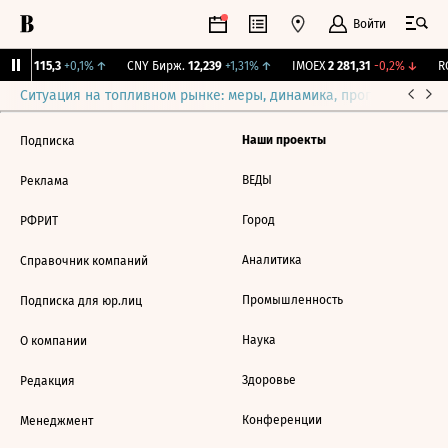
Войти
RGBI
115,3
+0,1%
↑
CNY Бирж.
12,239
+1,31%
↑
IMOEX
2 281,31
-0,2%
↓
RG
Ситуация на топливном рынке: меры, динамика, прогнозы
Выб
Наши проекты
Подписка
ВЕДЫ
Реклама
Город
РФРИТ
Аналитика
Справочник компаний
Промышленность
Подписка для юр.лиц
Наука
О компании
Здоровье
Редакция
Конференции
Менеджмент