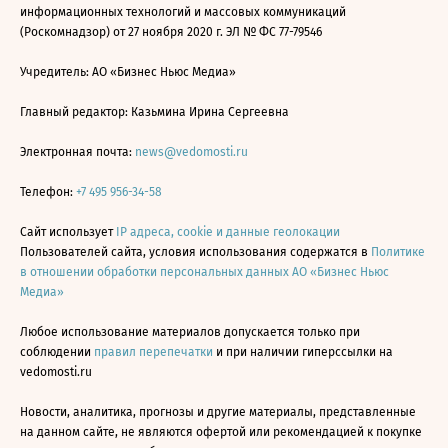
информационных технологий и массовых коммуникаций
(Роскомнадзор) от 27 ноября 2020 г. ЭЛ № ФС 77-79546
Учредитель: АО «Бизнес Ньюс Медиа»
Главный редактор: Казьмина Ирина Сергеевна
Электронная почта:
news@vedomosti.ru
Телефон:
+7 495 956-34-58
Сайт использует
IP адреса, cookie и данные геолокации
Пользователей сайта, условия использования содержатся в
Политике
в отношении обработки персональных данных АО «Бизнес Ньюс
Медиа»
Любое использование материалов допускается только при
соблюдении
правил перепечатки
и при наличии гиперссылки на
vedomosti.ru
Новости, аналитика, прогнозы и другие материалы, представленные
на данном сайте, не являются офертой или рекомендацией к покупке