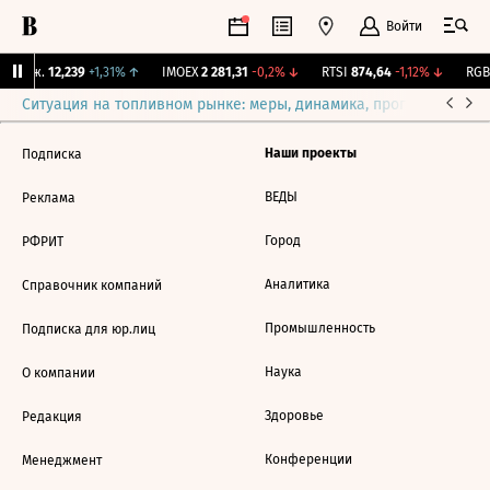
Войти
 Бирж.
12,239
+1,31%
↑
IMOEX
2 281,31
-0,2%
↓
RTSI
874,64
-1,12%
↓
RGBI
Ситуация на топливном рынке: меры, динамика, прогнозы
Выб
Наши проекты
Подписка
ВЕДЫ
Реклама
Город
РФРИТ
Аналитика
Справочник компаний
Промышленность
Подписка для юр.лиц
Наука
О компании
Здоровье
Редакция
Конференции
Менеджмент