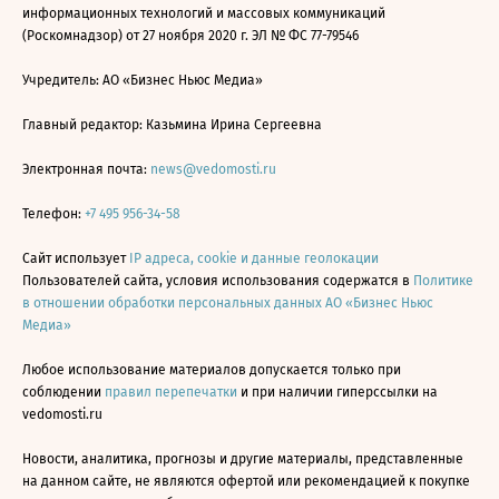
информационных технологий и массовых коммуникаций
(Роскомнадзор) от 27 ноября 2020 г. ЭЛ № ФС 77-79546
Учредитель: АО «Бизнес Ньюс Медиа»
Главный редактор: Казьмина Ирина Сергеевна
Электронная почта:
news@vedomosti.ru
Телефон:
+7 495 956-34-58
Сайт использует
IP адреса, cookie и данные геолокации
Пользователей сайта, условия использования содержатся в
Политике
в отношении обработки персональных данных АО «Бизнес Ньюс
Медиа»
Любое использование материалов допускается только при
соблюдении
правил перепечатки
и при наличии гиперссылки на
vedomosti.ru
Новости, аналитика, прогнозы и другие материалы, представленные
на данном сайте, не являются офертой или рекомендацией к покупке