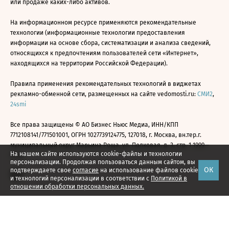
или продаже каких-либо активов.
На информационном ресурсе применяются рекомендательные
технологии (информационные технологии предоставления
информации на основе сбора, систематизации и анализа сведений,
относящихся к предпочтениям пользователей сети «Интернет»,
находящихся на территории Российской Федерации).
Правила применения рекомендательных технологий в виджетах
рекламно-обменной сети, размещенных на сайте vedomosti.ru:
СМИ2
,
24smi
Все права защищены © АО Бизнес Ньюс Медиа, ИНН/КПП
7712108141/771501001, ОГРН 1027739124775, 127018, г. Москва, вн.тер.г.
муниципальный округ Марьина Роща, ул. Полковая, д. 3, стр. 1 1999—
На нашем сайте используются cookie-файлы и технологии
2026
персонализации. Продолжая пользоваться данным сайтом, вы
ОК
подтверждаете свое
согласие
на использование файлов cookie
и технологий персонализации в соответствии с
Политикой в
отношении обработки персональных данных.