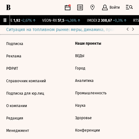
Войти
LIFE
1,92
+2,67%
↑
VEON-RX
57,5
+4,36%
↑
IMOEX
2 308,67
+0,3%
↑
RTSI
Ситуация на топливном рынке: меры, динамика, прогнозы
Выб
Наши проекты
Подписка
ВЕДЫ
Реклама
Город
РФРИТ
Аналитика
Справочник компаний
Промышленность
Подписка для юр.лиц
Наука
О компании
Здоровье
Редакция
Конференции
Менеджмент