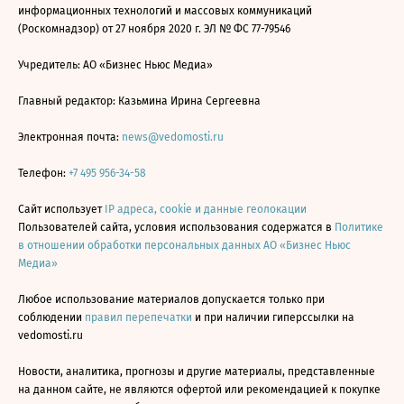
информационных технологий и массовых коммуникаций
(Роскомнадзор) от 27 ноября 2020 г. ЭЛ № ФС 77-79546
Учредитель: АО «Бизнес Ньюс Медиа»
Главный редактор: Казьмина Ирина Сергеевна
Электронная почта:
news@vedomosti.ru
Телефон:
+7 495 956-34-58
Сайт использует
IP адреса, cookie и данные геолокации
Пользователей сайта, условия использования содержатся в
Политике
в отношении обработки персональных данных АО «Бизнес Ньюс
Медиа»
Любое использование материалов допускается только при
соблюдении
правил перепечатки
и при наличии гиперссылки на
vedomosti.ru
Новости, аналитика, прогнозы и другие материалы, представленные
на данном сайте, не являются офертой или рекомендацией к покупке