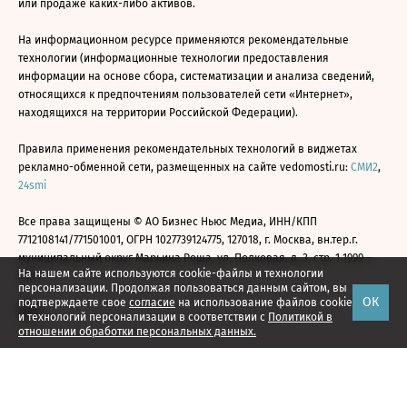
или продаже каких-либо активов.
На информационном ресурсе применяются рекомендательные
технологии (информационные технологии предоставления
информации на основе сбора, систематизации и анализа сведений,
относящихся к предпочтениям пользователей сети «Интернет»,
находящихся на территории Российской Федерации).
Правила применения рекомендательных технологий в виджетах
рекламно-обменной сети, размещенных на сайте vedomosti.ru:
СМИ2
,
24smi
Все права защищены © АО Бизнес Ньюс Медиа, ИНН/КПП
7712108141/771501001, ОГРН 1027739124775, 127018, г. Москва, вн.тер.г.
муниципальный округ Марьина Роща, ул. Полковая, д. 3, стр. 1 1999—
На нашем сайте используются cookie-файлы и технологии
2026
персонализации. Продолжая пользоваться данным сайтом, вы
ОК
подтверждаете свое
согласие
на использование файлов cookie
и технологий персонализации в соответствии с
Политикой в
отношении обработки персональных данных.