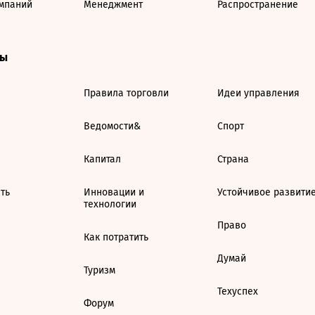
мпаний
Менеджмент
Распространение
ты
Правила торговли
Идеи управления
Ведомости&
Спорт
Капитал
Страна
ть
Инновации и
Устойчивое развити
технологии
Право
Как потратить
Думай
Туризм
Техуспех
Форум