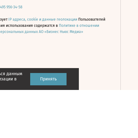
 495 956-34-58
ьзует
IP адреса, cookie и данные геолокации
Пользователей
овия использования содержатся в
Политике в отношении
персональных данных АО «Бизнес Ньюс Медиа»
ься данным
Принять
изации в