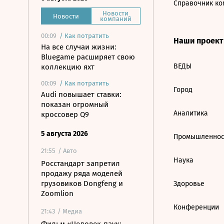
Справочник ко
Новости
Новости
компаний
00:09
/
Как потратить
Наши проек
На все случаи жизни:
Bluegame расширяет свою
ВЕДЫ
коллекцию яхт
00:09
/
Как потратить
Город
Audi повышает ставки:
показан огромный
Аналитика
кроссовер Q9
5 августа 2026
Промышленнос
21:55
/ Авто
Наука
Росстандарт запретил
продажу ряда моделей
грузовиков Dongfeng и
Здоровье
Zoomlion
Конференции
21:43
/ Медиа