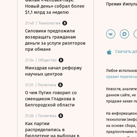
Фильм «Человек-паук:
Премия Импул
Новый день» собрал более
$1,1 млрд за неделю
21:40
/ Технологии
Силовики предложили
возвращать гражданам
деньги за услуги риэлторов
при обмане
Скачать дл
21:34
/ Общество
Минздрав начал реформу
Любое использов
научных центров
правил перепеч
21:31
/ Политика
Новости, аналити
О чем Путин говорил со
данном сайте, не
сменщиком Гладкова в
продаже каких-л
Белгородской области
На информацион
21:26
/ Политика
технологии (инф
Как партии
на основе сбора,
распределились в
предпочтениям п
бюллетене на выборах в