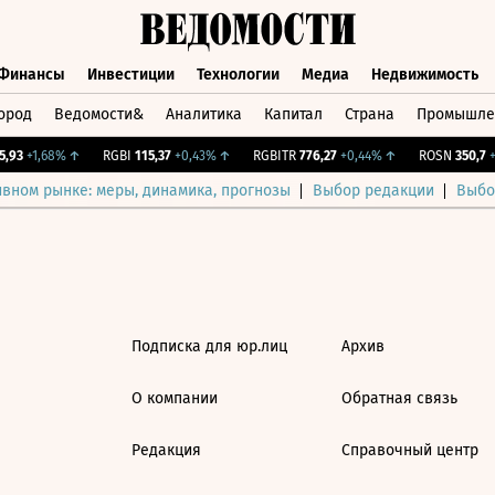
Финансы
Инвестиции
Технологии
Медиа
Недвижимость
ород
Ведомости&
Аналитика
Капитал
Страна
Промышле
а
Финансы
Инвестиции
Технологии
Медиа
Недвижимос
,93
+1,68%
↑
RGBI
115,37
+0,43%
↑
RGBITR
776,27
+0,44%
↑
ROSN
350,7
+2
ивном рынке: меры, динамика, прогнозы
Выбор редакции
Выбо
Подписка для юр.лиц
Архив
О компании
Обратная связь
Редакция
Справочный центр