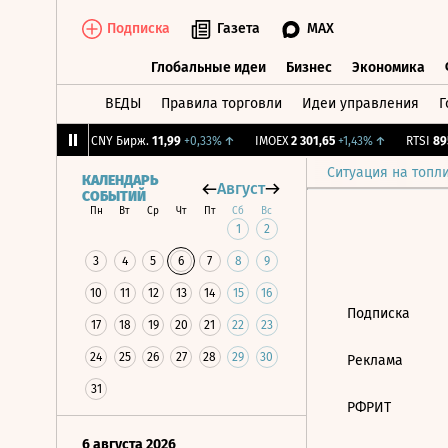
Подписка
Газета
MAX
Глобальные идеи
Бизнес
Экономика
ВЕДЫ
Правила торговли
Идеи управления
Г
Глобальные идеи
Бизнес
Экономик
0,7
+2,13%
↑
CNY Бирж.
11,99
+0,33%
↑
IMOEX
2 301,65
+1,43%
↑
RTSI
895
Ситуация на топл
КАЛЕНДАРЬ
Август
СОБЫТИЙ
Пн
Вт
Ср
Чт
Пт
Сб
Вс
1
2
3
4
5
6
7
8
9
10
11
12
13
14
15
16
Подписка
17
18
19
20
21
22
23
24
25
26
27
28
29
30
Реклама
31
РФРИТ
6 августа 2026