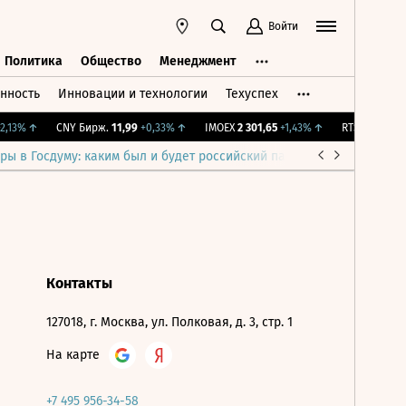
Войти
Политика
Общество
Менеджмент
нность
Инновации и технологии
Техуспех
ть
Политика
Общество
Менеджмент
,13%
↑
CNY Бирж.
11,99
+0,33%
↑
IMOEX
2 301,65
+1,43%
↑
RTSI
895,93
+1
ры в Госдуму: каким был и будет российский парламент
Война н
Контакты
127018, г. Москва, ул. Полковая, д. 3, стр. 1
На карте
+7 495 956-34-58