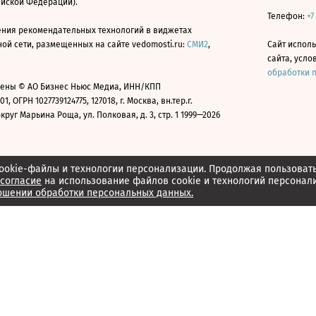
ийской Федерации).
Телефон:
+7
ния рекомендательных технологий в виджетах
й сети, размещенных на сайте vedomosti.ru:
СМИ2
,
Сайт испол
сайта, усл
обработки 
ены © АО Бизнес Ньюс Медиа, ИНН/КПП
01, ОГРН 1027739124775, 127018, г. Москва, вн.тер.г.
уг Марьина Роща, ул. Полковая, д. 3, стр. 1 1999—2026
ookie-файлы и технологии персонализации. Продолжая пользоват
согласие
на использование файлов cookie и технологий персонал
ошении обработки персональных данных.