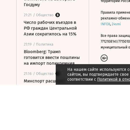
территории Росс
Госдуму
Правила примене
21:21
/ Общество
рекламно-обменно
Число рабочих въездов в
INFOX
,
24smi
РФ граждан Центральной
Азии сократилось на 15%
Все права защищ
7712108141/7715010
21:19
/ Политика
муниципальный окр
Bloomberg: Трамп
готовится ввести пошлины
на импорт поликремния
На нашем сайте используются c
21:16
/ Общество
сайтом, вы подтверждаете свое
соответствии с
Политикой в отн
Минспорт расширит
перечень спортивных
организаций для
налогового вычета
21:10
/ Экономика
Почему нефтегазовые
доходы бюджета в июле
достигли максимума с