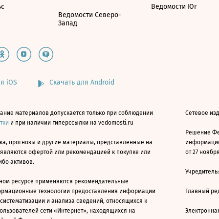
ьс
Ведомости Юг
Ведомости Северо-
Запад
я iOS
Скачать для Android
ание материалов допускается только при соблюдении
Сетевое изд
атки
и при наличии гиперссылки на vedomosti.ru
Решение Фе
ка, прогнозы и другие материалы, представленные на
информацио
 являются офертой или рекомендацией к покупке или
от 27 ноября
ибо активов.
Учредитель
ном ресурсе применяются рекомендательные
ормационные технологии предоставления информации
Главный ре
 систематизации и анализа сведений, относящихся к
ользователей сети «Интернет», находящихся на
Электронна