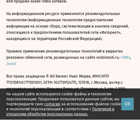
или продаже каких-либо активов.
На информационном ресурсе применяются рекомендательные
технологии (информационные технологии предоставления
информации на основе сбора, систематизации и анализа сведений,
относящихся к предпочтениям пользователей сети «Интернет»,
находящихся на территории Российской Федерации).
Правила применения рекомендательных технологий в виджетах
рекламно-обменной сети, размещенных на сайте vedomosti.ru:
СМИ2
,
24smi
Все права защищены © АО Бизнес Ньюс Медиа, ИНН/КПП
7712108141/771501001, ОГРН 1027739124775, 127018, г. Москва, вн.тер.г.
муниципальный округ Марьина Роща, ул. Полковая, д. 3, стр. 1 1999—
На нашем сайте используются cookie-файлы и технологии
2026
персонализации. Продолжая пользоваться данным сайтом, вы
ОК
подтверждаете свое
согласие
на использование файлов cookie
и технологий персонализации в соответствии с
Политикой в
отношении обработки персональных данных.