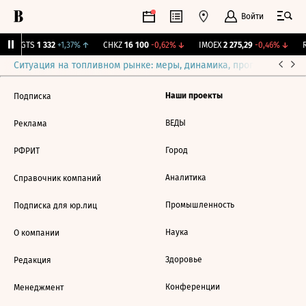
Войти
MGTS
1 332
+1,37%
↑
CHKZ
16 100
-0,62%
↓
IMOEX
2 275,29
-0,46%
↓
R
Ситуация на топливном рынке: меры, динамика, прогнозы
Выб
Наши проекты
Подписка
ВЕДЫ
Реклама
Город
РФРИТ
Аналитика
Справочник компаний
Промышленность
Подписка для юр.лиц
Наука
О компании
Здоровье
Редакция
Конференции
Менеджмент