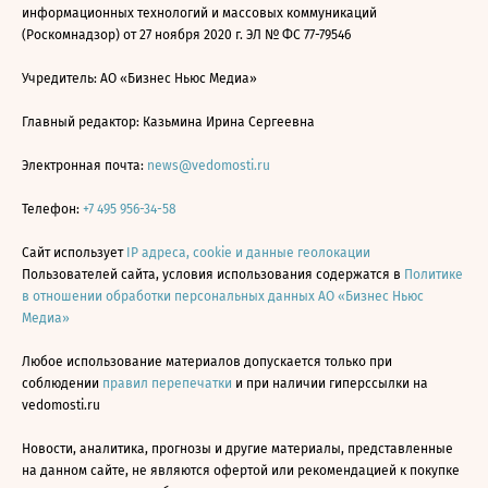
информационных технологий и массовых коммуникаций
(Роскомнадзор) от 27 ноября 2020 г. ЭЛ № ФС 77-79546
Учредитель: АО «Бизнес Ньюс Медиа»
Главный редактор: Казьмина Ирина Сергеевна
Электронная почта:
news@vedomosti.ru
Телефон:
+7 495 956-34-58
Сайт использует
IP адреса, cookie и данные геолокации
Пользователей сайта, условия использования содержатся в
Политике
в отношении обработки персональных данных АО «Бизнес Ньюс
Медиа»
Любое использование материалов допускается только при
соблюдении
правил перепечатки
и при наличии гиперссылки на
vedomosti.ru
Новости, аналитика, прогнозы и другие материалы, представленные
на данном сайте, не являются офертой или рекомендацией к покупке