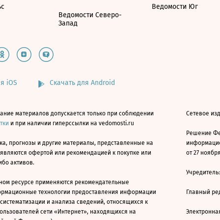
ьс
Ведомости Юг
Ведомости Северо-
Запад
я iOS
Скачать для Android
ание материалов допускается только при соблюдении
Сетевое изд
атки
и при наличии гиперссылки на vedomosti.ru
Решение Фе
ка, прогнозы и другие материалы, представленные на
информацио
 являются офертой или рекомендацией к покупке или
от 27 ноября
ибо активов.
Учредитель
ном ресурсе применяются рекомендательные
ормационные технологии предоставления информации
Главный ре
 систематизации и анализа сведений, относящихся к
ользователей сети «Интернет», находящихся на
Электронна