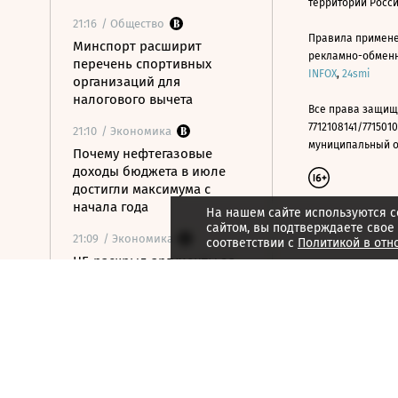
территории Росс
21:16
/ Общество
Правила примене
Минспорт расширит
рекламно-обменно
перечень спортивных
INFOX
,
24smi
организаций для
налогового вычета
Все права защищ
7712108141/7715010
21:10
/ Экономика
муниципальный окр
Почему нефтегазовые
доходы бюджета в июле
достигли максимума с
начала года
На нашем сайте используются c
сайтом, вы подтверждаете свое
21:09
/ Экономика
соответствии с
Политикой в отн
ЦБ раскрыл аргументы за
сохранение ставки на
последнем заседании
21:08
/ Технологии
Госзаказчикам хотят
закрыть лазейки для
закупок иностранной