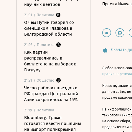
Премия Импул
научных центров
21:31
/ Политика
О чем Путин говорил со
сменщиком Гладкова в
Белгородской области
21:26
/ Политика
Скачать дл
Как партии
распределились в
бюллетене на выборах в
Любое использов
Госдуму
правил перепеч
21:21
/ Общество
Новости, аналити
Число рабочих въездов в
данном сайте, не
РФ граждан Центральной
продаже каких-л
Азии сократилось на 15%
На информацион
21:19
/ Политика
технологии (инф
Bloomberg: Трамп
на основе сбора,
готовится ввести пошлины
предпочтениям п
на импорт поликремния