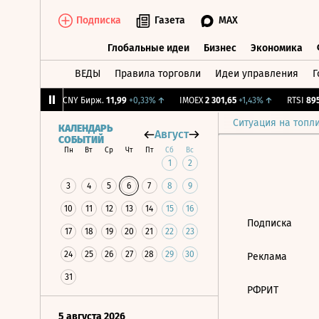
Подписка
Газета
MAX
Глобальные идеи
Бизнес
Экономика
ВЕДЫ
Правила торговли
Идеи управления
Г
Глобальные идеи
Бизнес
Экономик
15
+5,22%
↑
CNY Бирж.
11,99
+0,33%
↑
IMOEX
2 301,65
+1,43%
↑
RTSI
895,
Ситуация на топл
КАЛЕНДАРЬ
Август
СОБЫТИЙ
Пн
Вт
Ср
Чт
Пт
Сб
Вс
1
2
3
4
5
6
7
8
9
10
11
12
13
14
15
16
Подписка
17
18
19
20
21
22
23
24
25
26
27
28
29
30
Реклама
31
РФРИТ
5 августа 2026