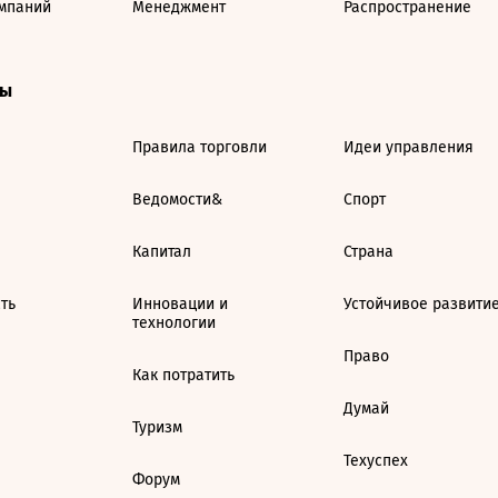
мпаний
Менеджмент
Распространение
ты
Правила торговли
Идеи управления
Ведомости&
Спорт
Капитал
Страна
ть
Инновации и
Устойчивое развити
технологии
Право
Как потратить
Думай
Туризм
Техуспех
Форум