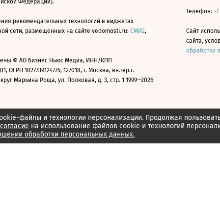
ийской Федерации).
Телефон:
+7
ния рекомендательных технологий в виджетах
й сети, размещенных на сайте vedomosti.ru:
СМИ2
,
Сайт испол
сайта, усл
обработки 
ены © АО Бизнес Ньюс Медиа, ИНН/КПП
01, ОГРН 1027739124775, 127018, г. Москва, вн.тер.г.
уг Марьина Роща, ул. Полковая, д. 3, стр. 1 1999—2026
ookie-файлы и технологии персонализации. Продолжая пользоват
согласие
на использование файлов cookie и технологий персонал
ошении обработки персональных данных.