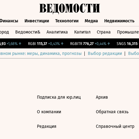
Финансы
Инвестиции
Технологии
Медиа
Недвижимость
ород
Ведомости&
Аналитика
Капитал
Страна
Промышле
а
Финансы
Инвестиции
Технологии
Медиа
Недвижимос
93
+1,68%
↑
RGBI
115,37
+0,43%
↑
RGBITR
776,27
+0,44%
↑
SNGS
16,315
+
ивном рынке: меры, динамика, прогнозы
Выбор редакции
Выбо
Подписка для юр.лиц
Архив
О компании
Обратная связь
Редакция
Справочный центр