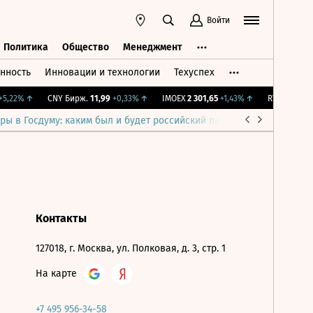
Войти
Политика
Общество
Менеджмент
нность
Инновации и технологии
Техуспех
ть
Политика
Общество
Менеджмент
5,22%
↑
CNY Бирж.
11,99
+0,33%
↑
IMOEX
2 301,65
+1,43%
↑
RTSI
895,93
+
ры в Госдуму: каким был и будет российский парламент
Война н
Контакты
127018, г. Москва, ул. Полковая, д. 3, стр. 1
На карте
+7 495 956-34-58