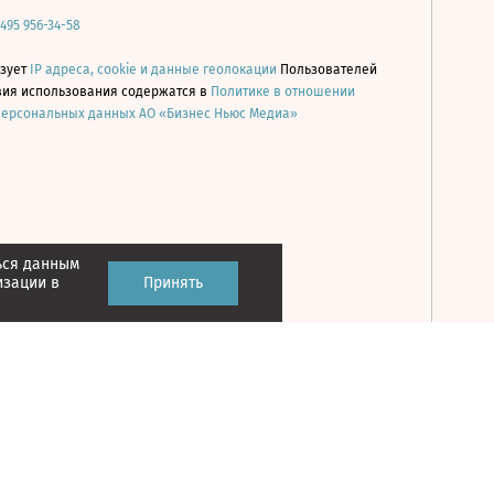
 495 956-34-58
ьзует
IP адреса, cookie и данные геолокации
Пользователей
овия использования содержатся в
Политике в отношении
персональных данных АО «Бизнес Ньюс Медиа»
ься данным
Принять
изации в