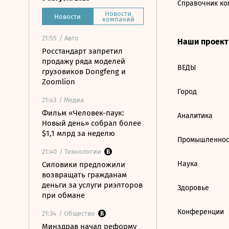
Справочник ко
Новости
Новости
компаний
21:55
/ Авто
Наши проек
Росстандарт запретил
продажу ряда моделей
ВЕДЫ
грузовиков Dongfeng и
Zoomlion
Город
21:43
/ Медиа
Фильм «Человек-паук:
Аналитика
Новый день» собрал более
$1,1 млрд за неделю
Промышленнос
21:40
/ Технологии
Наука
Силовики предложили
возвращать гражданам
деньги за услуги риэлторов
Здоровье
при обмане
Конференции
21:34
/ Общество
Минздрав начал реформу