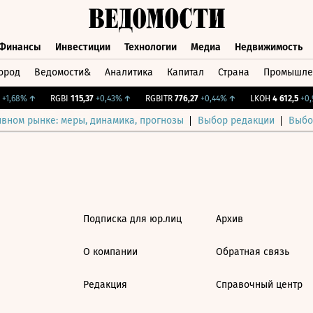
Финансы
Инвестиции
Технологии
Медиа
Недвижимость
ород
Ведомости&
Аналитика
Капитал
Страна
Промышле
а
Финансы
Инвестиции
Технологии
Медиа
Недвижимос
1,68%
↑
RGBI
115,37
+0,43%
↑
RGBITR
776,27
+0,44%
↑
LKOH
4 612,5
+0,9
ивном рынке: меры, динамика, прогнозы
Выбор редакции
Выбо
Подписка для юр.лиц
Архив
О компании
Обратная связь
Редакция
Справочный центр