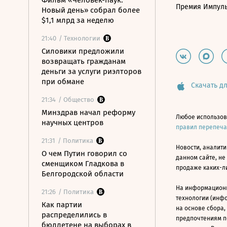
Фильм «Человек-паук:
Премия Импул
Новый день» собрал более
$1,1 млрд за неделю
21:40
/ Технологии
Силовики предложили
возвращать гражданам
деньги за услуги риэлторов
при обмане
Скачать дл
21:34
/ Общество
Минздрав начал реформу
Любое использов
научных центров
правил перепеч
21:31
/ Политика
Новости, аналити
О чем Путин говорил со
данном сайте, не
сменщиком Гладкова в
продаже каких-л
Белгородской области
На информацион
21:26
/ Политика
технологии (инф
Как партии
на основе сбора,
распределились в
предпочтениям п
бюллетене на выборах в