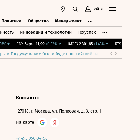
Войти
Политика
Общество
Менеджмент
нность
Инновации и технологии
Техуспех
ть
Политика
Общество
Менеджмент
6%
↑
CNY Бирж.
11,99
+0,33%
↑
IMOEX
2 301,65
+1,43%
↑
RTSI
895,93
+1,
ры в Госдуму: каким был и будет российский парламент
Война н
Контакты
127018, г. Москва, ул. Полковая, д. 3, стр. 1
На карте
+7 495 956-34-58