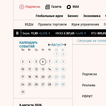
Подписка
Газета
MAX
Глобальные идеи
Бизнес
Экономика
ВЕДЫ
Правила торговли
Идеи управления
Г
Глобальные идеи
Бизнес
Экономик
0,96%
↑
CNY Бирж.
11,99
+0,33%
↑
IMOEX
2 301,65
+1,43%
↑
RTSI
895,93
+
Ситуация на топл
КАЛЕНДАРЬ
Август
СОБЫТИЙ
Пн
Вт
Ср
Чт
Пт
Сб
Вс
1
2
3
4
5
6
7
8
9
10
11
12
13
14
15
16
Подписка
17
18
19
20
21
22
23
24
25
26
27
28
29
30
Реклама
31
РФРИТ
6 августа 2026