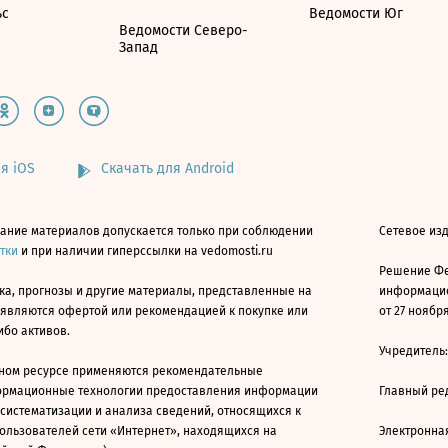
ьс
Ведомости Юг
Ведомости Северо-
Запад
я iOS
Скачать для Android
ание материалов допускается только при соблюдении
Сетевое изд
атки
и при наличии гиперссылки на vedomosti.ru
Решение Фе
ка, прогнозы и другие материалы, представленные на
информацио
 являются офертой или рекомендацией к покупке или
от 27 ноября
ибо активов.
Учредитель
ном ресурсе применяются рекомендательные
ормационные технологии предоставления информации
Главный ре
 систематизации и анализа сведений, относящихся к
ользователей сети «Интернет», находящихся на
Электронна