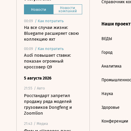
Справочник ко
Новости
Новости
компаний
00:09
/
Как потратить
Наши проек
На все случаи жизни:
Bluegame расширяет свою
ВЕДЫ
коллекцию яхт
00:09
/
Как потратить
Город
Audi повышает ставки:
показан огромный
Аналитика
кроссовер Q9
5 августа 2026
Промышленнос
21:55
/ Авто
Наука
Росстандарт запретил
продажу ряда моделей
грузовиков Dongfeng и
Здоровье
Zoomlion
Конференции
21:43
/ Медиа