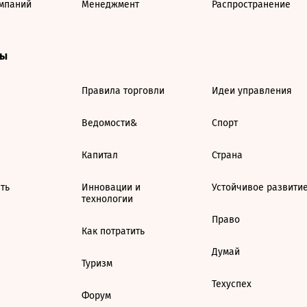
мпаний
Менеджмент
Распространение
ты
Правила торговли
Идеи управления
Ведомости&
Спорт
Капитал
Страна
ть
Инновации и
Устойчивое развити
технологии
Право
Как потратить
Думай
Туризм
Техуспех
Форум