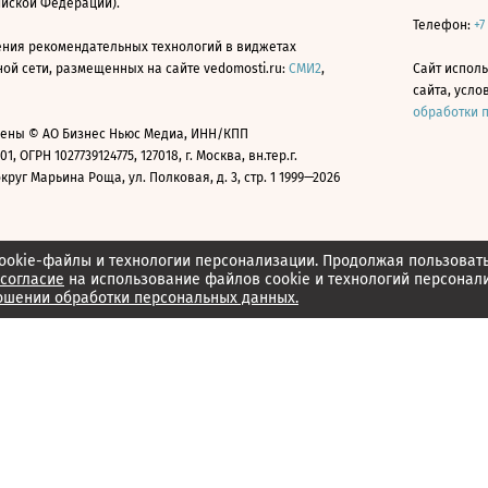
ийской Федерации).
Телефон:
+7
ния рекомендательных технологий в виджетах
й сети, размещенных на сайте vedomosti.ru:
СМИ2
,
Сайт испол
сайта, усл
обработки 
ены © АО Бизнес Ньюс Медиа, ИНН/КПП
01, ОГРН 1027739124775, 127018, г. Москва, вн.тер.г.
уг Марьина Роща, ул. Полковая, д. 3, стр. 1 1999—2026
ookie-файлы и технологии персонализации. Продолжая пользоват
согласие
на использование файлов cookie и технологий персонал
ошении обработки персональных данных.