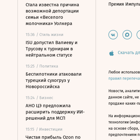
Премия Импул
Стала известна причина
возможной депортации
семьи «Веселого
молочника» Уолкера
15:36
/ Стиль жизни
ISU допустил Валиеву и
Трусову к турнирам в
Скачать дл
нейтральном статусе
15:25
/ Политика
Любое использов
Беспилотники атаковали
правил перепеч
турецкий сухогруз у
Новороссийска
Новости, аналити
данном сайте, не
15:24
/ Бизнес
продаже каких-л
АНО ЦЭ предложила
расширить поддержку ИИ-
На информацион
решений для МСП
технологии (инф
на основе сбора,
15:15
/ Инвестиции
предпочтениям п
Чистая прибыль Ozon по