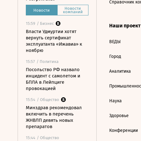
Справочник ко
Новости
Новости
компаний
15:59
/ Бизнес
Наши проек
Власти Удмуртии хотят
вернуть сертификат
ВЕДЫ
эксплуатанта «Ижавиа» к
ноябрю
Город
15:57
/ Политика
Посольство РФ назвало
Аналитика
инцидент с самолетом и
БПЛА в Лейпциге
Промышленнос
провокацией
15:54
/ Общество
Наука
Минздрав рекомендовал
включить в перечень
Здоровье
ЖНВЛП девять новых
препаратов
Конференции
15:44
/ Общество