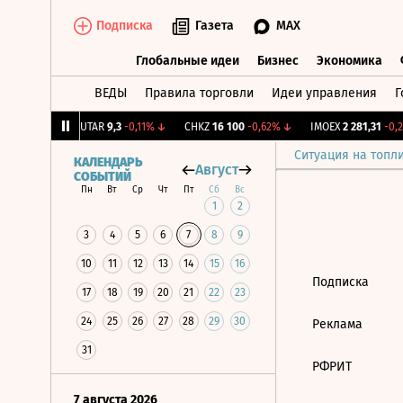
Подписка
Газета
MAX
Глобальные идеи
Бизнес
Экономика
ВЕДЫ
Правила торговли
Идеи управления
Г
Глобальные идеи
Бизнес
Экономик
44
+1,35%
↑
UTAR
9,3
-0,11%
↓
CHKZ
16 100
-0,62%
↓
IMOEX
2 281,31
-0,2
Ситуация на топл
КАЛЕНДАРЬ
Август
СОБЫТИЙ
Пн
Вт
Ср
Чт
Пт
Сб
Вс
1
2
3
4
5
6
7
8
9
10
11
12
13
14
15
16
Подписка
17
18
19
20
21
22
23
24
25
26
27
28
29
30
Реклама
31
РФРИТ
7 августа 2026