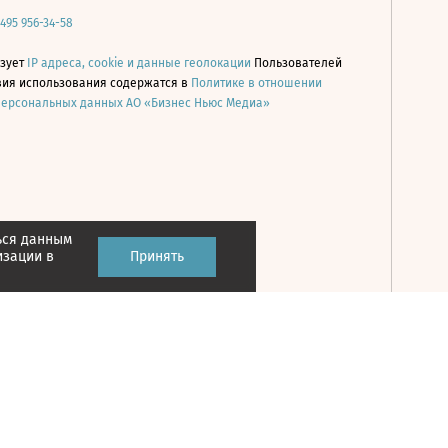
 495 956-34-58
ьзует
IP адреса, cookie и данные геолокации
Пользователей
овия использования содержатся в
Политике в отношении
персональных данных АО «Бизнес Ньюс Медиа»
ься данным
Принять
изации в