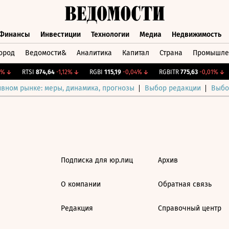
Финансы
Инвестиции
Технологии
Медиа
Недвижимость
ород
Ведомости&
Аналитика
Капитал
Страна
Промышле
а
Финансы
Инвестиции
Технологии
Медиа
Недвижимос
%
↓
RTSI
874,64
-1,12%
↓
RGBI
115,19
-0,04%
↓
RGBITR
775,63
-0,01%
↓
ивном рынке: меры, динамика, прогнозы
Выбор редакции
Выбо
Подписка для юр.лиц
Архив
О компании
Обратная связь
Редакция
Справочный центр