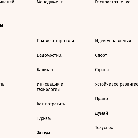
мпаний
Менеджмент
Распространение
ты
Правила торговли
Идеи управления
Ведомости&
Спорт
Капитал
Страна
ть
Инновации и
Устойчивое развити
технологии
Право
Как потратить
Думай
Туризм
Техуспех
Форум