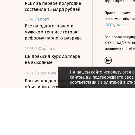
территории Росс
РСБУ за первое полугодие
составила 15 млрд рублей
Правила примене
15:14
/
Спорт
рекламно-обменно
INFOX
,
24smi
Все на одного: зачем в
мужском теннисе готовят
Все права защищ
реформу парного разряда
7712108141/7715010
15:08
/ Финансы
муниципальный окр
ЦБ повысил курс доллара
на выходные
На нашем сайте используются c
14:57
/ Политика
сайтом, вы подтверждаете свое
Россия предложила БРИКС
соответствии с
Политикой в отн
объединить усилия в сфере
беспилотников
14:55
/ Общество
«Веселый молочник»
Джастас Уолкер сообщил о
скорой депортации из РФ
14:50
/
Город