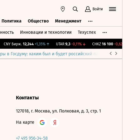
Войти
Политика
Общество
Менеджмент
нность
Инновации и технологии
Техуспех
ть
Политика
Общество
Менеджмент
CNY Бирж.
12,244
+1,35%
↑
UTAR
9,3
-0,11%
↓
CHKZ
16 100
-0,62%
↓
IMO
ры в Госдуму: каким был и будет российский парламент
Война н
Контакты
127018, г. Москва, ул. Полковая, д. 3, стр. 1
На карте
+7 495 956-34-58