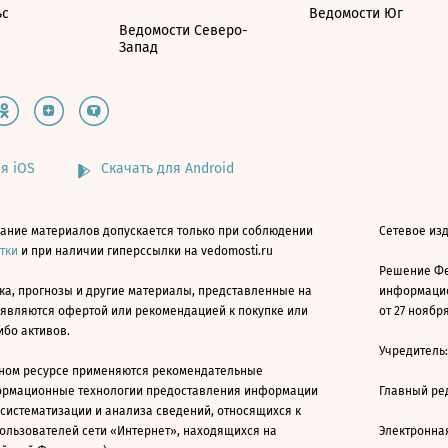
ьс
Ведомости Юг
Ведомости Северо-
Запад
я iOS
Скачать для Android
ание материалов допускается только при соблюдении
Сетевое изд
атки
и при наличии гиперссылки на vedomosti.ru
Решение Фе
ка, прогнозы и другие материалы, представленные на
информацио
 являются офертой или рекомендацией к покупке или
от 27 ноября
ибо активов.
Учредитель
ном ресурсе применяются рекомендательные
ормационные технологии предоставления информации
Главный ре
 систематизации и анализа сведений, относящихся к
ользователей сети «Интернет», находящихся на
Электронна