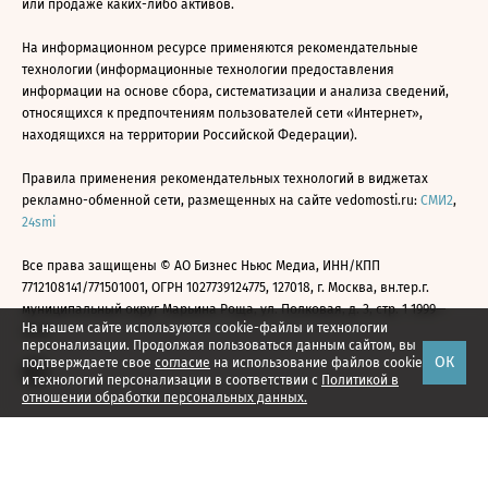
или продаже каких-либо активов.
На информационном ресурсе применяются рекомендательные
технологии (информационные технологии предоставления
информации на основе сбора, систематизации и анализа сведений,
относящихся к предпочтениям пользователей сети «Интернет»,
находящихся на территории Российской Федерации).
Правила применения рекомендательных технологий в виджетах
рекламно-обменной сети, размещенных на сайте vedomosti.ru:
СМИ2
,
24smi
Все права защищены © АО Бизнес Ньюс Медиа, ИНН/КПП
7712108141/771501001, ОГРН 1027739124775, 127018, г. Москва, вн.тер.г.
муниципальный округ Марьина Роща, ул. Полковая, д. 3, стр. 1 1999—
На нашем сайте используются cookie-файлы и технологии
2026
персонализации. Продолжая пользоваться данным сайтом, вы
ОК
подтверждаете свое
согласие
на использование файлов cookie
и технологий персонализации в соответствии с
Политикой в
отношении обработки персональных данных.