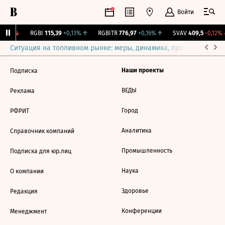
Войти
1,27%
↓
RGBI
115,39
+0,13%
↑
RGBITR
776,97
+0,16%
↑
SVAV
409,5
-0,12%
Ситуация на топливном рынке: меры, динамика, прогнозы
Выб
Наши проекты
Подписка
ВЕДЫ
Реклама
Город
РФРИТ
Аналитика
Справочник компаний
Промышленность
Подписка для юр.лиц
Наука
О компании
Здоровье
Редакция
Конференции
Менеджмент