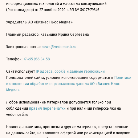
информационных технологий и массовых коммуникаций
(Роскомнадзор) от 27 ноября 2020 г. ЭЛ № ФС 77-79546
Учредитель: АО «Бизнес Ньюс Медиа»
Главный редактор: Казьмина Ирина Сергеевна
Электронная почта:
news@vedomosti.ru
Телефон:
+7 495 956-34-58
Сайт использует
IP адреса, cookie и данные геолокации
Пользователей сайта, условия использования содержатся в
Политике
в отношении обработки персональных данных АО «Бизнес Ньюс
Медиа»
Любое использование материалов допускается только при
соблюдении
правил перепечатки
и при наличии гиперссылки на
vedomosti.ru
Новости, аналитика, прогнозы и другие материалы, представленные
на данном сайте, не являются офертой или рекомендацией к покупке