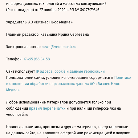
информационных технологий и массовых коммуникаций
(Роскомнадзор) от 27 ноября 2020 г. ЭЛ № ФС 77-79546
Учредитель: АО «Бизнес Ньюс Медиа»
Главный редактор: Казьмина Ирина Сергеевна
Электронная почта:
news@vedomosti.ru
Телефон:
+7 495 956-34-58
Сайт использует
IP адреса, cookie и данные геолокации
Пользователей сайта, условия использования содержатся в
Политике
в отношении обработки персональных данных АО «Бизнес Ньюс
Медиа»
Любое использование материалов допускается только при
соблюдении
правил перепечатки
и при наличии гиперссылки на
vedomosti.ru
Новости, аналитика, прогнозы и другие материалы, представленные
на данном сайте, не являются офертой или рекомендацией к покупке