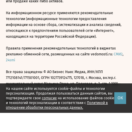
или продаже каких-либо активов.
На информационном ресурсе применяются рекомендательные
технологии (информационные технологии предоставления
информации на основе сбора, систематизации и анализа сведений,
относящихся к предпочтениям пользователей сети «Интернет»,
находящихся на территории Российской Федерации).
Правила применения рекомендательных технологий в виджетах
рекламно-обменной сети, размещенных на сайте vedomosti.ru:
СМИ2
,
24smi
Все права защищены © АО Бизнес Ньюс Медиа, ИНН/КПП
7712108141/771501001, ОГРН 1027739124775, 127018, г. Москва, вн.тер.г.
муниципальный округ Марьина Роща, ул. Полковая, д. 3, стр. 1 1999—
На нашем сайте используются cookie-файлы и технологии
2026
персонализации. Продолжая пользоваться данным сайтом, вы
ОК
подтверждаете свое
согласие
на использование файлов cookie
и технологий персонализации в соответствии с
Политикой в
отношении обработки персональных данных.