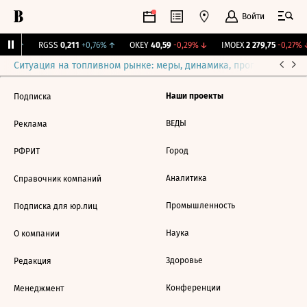
Войти
76%
↑
RGSS
0,211
+0,76%
↑
OKEY
40,59
-0,29%
↓
IMOEX
2 279,75
-0,27%
Ситуация на топливном рынке: меры, динамика, прогнозы
Выб
Наши проекты
Подписка
ВЕДЫ
Реклама
Город
РФРИТ
Аналитика
Справочник компаний
Промышленность
Подписка для юр.лиц
Наука
О компании
Здоровье
Редакция
Конференции
Менеджмент